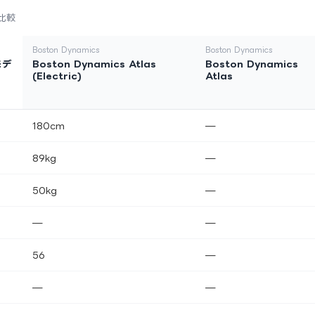
比較
Boston Dynamics
Boston Dynamics
モデ
Boston Dynamics Atlas
Boston Dynamics
(Electric)
Atlas
180cm
—
89kg
—
50kg
—
—
—
56
—
—
—