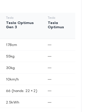
Tesla
Tesla
Tesla Optimus
Tesla
Gen 3
Optimus
178cm
—
55kg
—
30kg
—
10km/h
—
66 (hands: 22×2)
—
2.5kWh
—