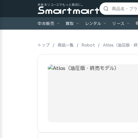
未来をリユースでもっと身近に。
中古販売
買取
レンタル
リース
トップ
/
商品一覧
/
Robot
/
Atlas（油圧版・