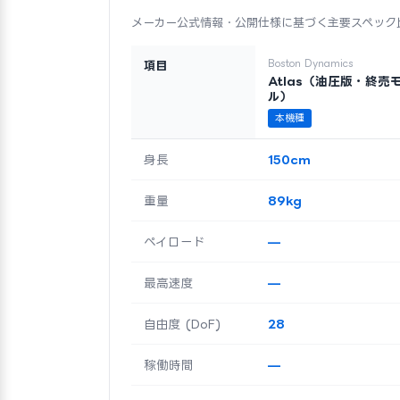
メーカー公式情報・公開仕様に基づく主要スペック
Boston Dynamics
項目
Atlas（油圧版・終売
ル）
本機種
身長
150cm
重量
89kg
ペイロード
—
最高速度
—
自由度 (DoF)
28
稼働時間
—