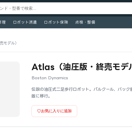
修理
ロボット派遣
ロボット保険
点検・整備
終売モデル）
Atlas（油圧版・終売モデ
Boston Dynamics
伝説の油圧式二足歩行ロボット。パルクール、バック宙
版に移行。
お気に入りに追加