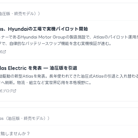
las（油圧版・終売モデル））
 Atlas、Hyundaiの工場で実機パイロット開始
ナーであるHyundai Motor Groupの製造施設で、Atlasのパイロッ
クで、自律的なバッテリースワップ機能を含む実機検証が進む。
公式
tlas Electric を発表 — 油圧版を引退
が完全電動駆動の新型Atlasを発表。長年使われてきた油圧式Atlasの引退と入
ドへ刷新。物流・組立など実世界応用を本格視野に。
 公式ブログ
 Atlas（油圧版・終売モデル））
投稿しませんか？