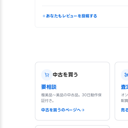
あなたもレビューを投稿する
中古を買う
要相談
査
極美品〜美品の中古品。30日動作保
オ
証付き。
配
中古を買うのページへ
売