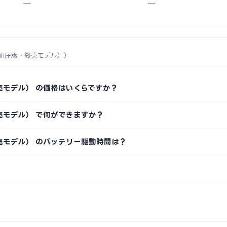
—
—
las（油圧版・終売モデル））
版・終売モデル） の価格はいくらですか？
版・終売モデル） で何ができますか？
圧版・終売モデル） のバッテリー駆動時間は？