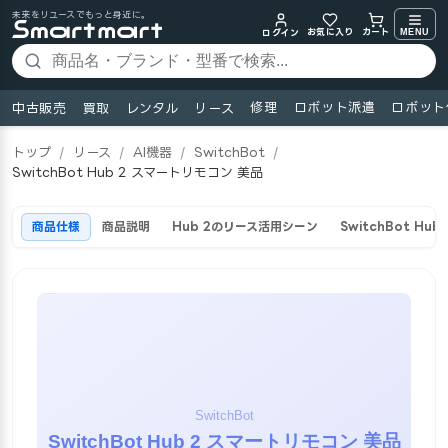
未来をリユースでもっと身近に。
お気に入り
MENU
カート
ログイン
修理
ロボット派遣
ロボット
中古販売
買取
レンタル
リース
トップ
/
リース
/
AI機器
/
SwitchBot
/
SwitchBot Hub 2 スマートリモコン 美品
商品仕様
商品説明
Hub 2のリース活用シーン
SwitchBot Hu