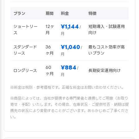
プラン
期間
料金
特徴
¥1,144
ショートリー
12ヶ
短期導入・試験運用
/
ス
月
向け
月
¥1,040
スタンダード
36
最もコスト効率が高
/
リース
ヶ月
いプラン
月
¥884
60
/
ロングリース
長期安定運用向け
ヶ月
月
※料金は税別・参考価格です。正確な料金はお問い合わせください。
※商品によっては、当社が提携する専門業者と連携してご用意（お取り
寄せ・手配）いたします。その場合、在庫状況・ご提供可否・納期は提
携先の状況により変動することがございます。あらかじめご了承くださ
い。