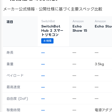
メーカー公式情報・公開仕様に基づく主要スペック比較
SwitchBot
Amazon
Amazon
項目
SwitchBot
Echo
Echo Stu
Hub 2 スマー
Show 15
トリモコン
本機種
身長
—
—
—
重量
—
—
3.5kg
ペイロード
—
—
—
最高速度
—
—
—
自由度 (DoF)
—
—
—
稼働時間
—
—
電源アダプ