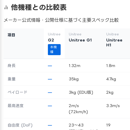
他機種との比較表
メーカー公式情報・公開仕様に基づく主要スペック比較
Unitree
Unitree
Unitree
項目
G2
Unitree G1
Unitree
H1
本機
種
身長
—
1.32m
1.8m
重量
—
35kg
47kg
ペイロード
—
3kg (EDU版)
2kg
最高速度
—
2m/s
3.3m/s
(7.2km/h)
自由度 (DoF)
—
23～43
19