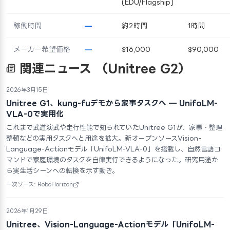
(EDU/Flagship)
稼働時間
—
約2時間
1時間
メーカー希望価格
—
$16,000
$90,000
関連ニュース
（Unitree G2）
2026年3月15日
Unitree G1、kung-fuデモから家事タスクへ — UnifoLM-
VLA-0で実用化
これまで武道演武や走行性能で知られていたUnitree G1が、家事・整理
整頓などの実用タスクへと用途を拡大。新オープンソースVision-
Language-Actionモデル「UnifoLM-VLA-0」を搭載し、自然言語コ
マンドで家庭環境のタスクを自律実行できるようになった。研究用途か
ら実生活シーンへの転換を示す動き。
一次ソース: RoboHorizon
2026年1月29日
Unitree、Vision-Language-Actionモデル「UnifoLM-