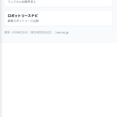
フィジカルAI業界求人
ロボットリースナビ
産業ロボットリース比較
運営: ASI株式会社（東京都世田谷区）｜
asi.co.jp