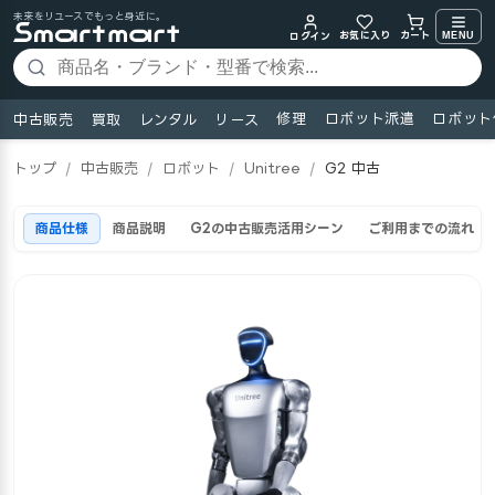
未来をリユースでもっと身近に。
お気に入り
MENU
カート
ログイン
修理
ロボット派遣
ロボット
中古販売
買取
レンタル
リース
トップ
/
中古販売
/
ロボット
/
Unitree
/
G2 中古
商品仕様
商品説明
G2の中古販売活用シーン
ご利用までの流れ