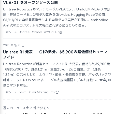
VLA-0」をオープンソース公開
Unitree RoboticsがマルチモーダルVLAモデル UnifoLM-VLA-0 の訓
練・推論コードおよびモデル重みをGitHubとHugging Faceで公開。
G1/H1/R1で自然言語指示による自律タスク実行が可能に。embodied
AI研究のエコシステムを大幅に強化する動きとして注目。
一次ソース: Unitree Robotics 公式GitHub
2025年7月25日
Unitree R1 発表 — G1の弟分、$5,900の超低価格ヒューマ
ノイド
Unitree Roboticsが新型ヒューマノイドR1を発表。価格は約39,900元
（約$5,900）で、身長1.21m・重量25kg・26自由度。G1（身長
1.32m）の弟分として、より小型・軽量・低価格を実現。バックパック型
計算ユニットにUnifoLM多モーダル大規模言語モデルを搭載し、音声/画
像コマンド対応。
一次ソース: South China Morning Post
過去のニュース全 2 件を見る