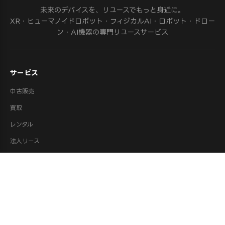
未来のデバイスを、リユースでもっと身近に。
XR・ヒューマノイドロボット・フィジカルAI・ロボット・ドロー
ン・AI機器の専門リユースサービス
サービス
中古販売
買取
レンタル
法人リース
修理
ロボット派遣
ロボット処分・供養
取扱カテゴリ