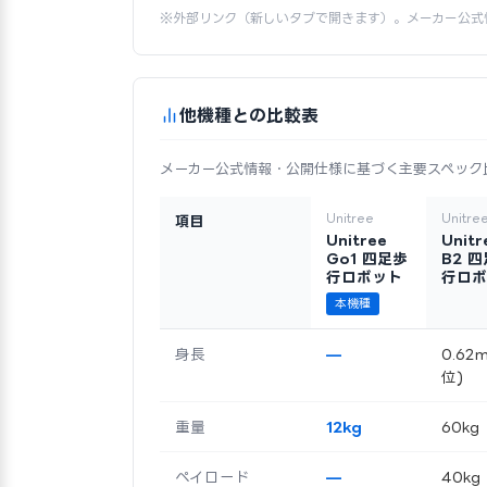
※外部リンク（新しいタブで開きます）。メーカー公式
他機種との比較表
メーカー公式情報・公開仕様に基づく主要スペック
Unitree
Unitre
項目
Unitree
Unitr
Go1 四足歩
B2 
行ロボット
行ロボ
本機種
身長
—
0.62
位)
重量
12kg
60kg
ペイロード
—
40kg