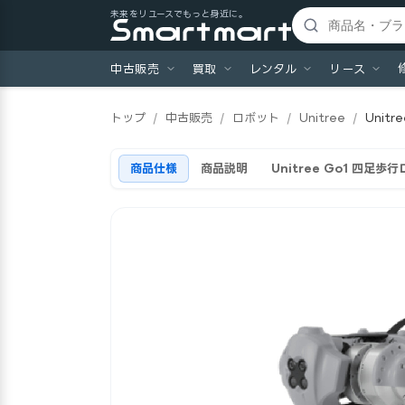
未来をリユースでもっと身近に。
中古販売
買取
レンタル
リース
トップ
/
中古販売
/
ロボット
/
Unitree
/
Unit
商品仕様
商品説明
Unitree Go1 四