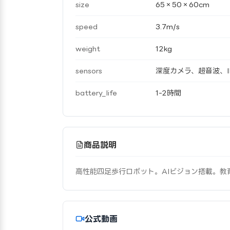
size
65×50×60cm
speed
3.7m/s
weight
12kg
sensors
深度カメラ、超音波、I
battery_life
1-2時間
商品説明
高性能四足歩行ロボット。AIビジョン搭載。教
公式動画