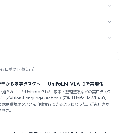
 四足歩行ロボット 極美品）
fuデモから家事タスクへ — UnifoLM-VLA-0で実用化
られていたUnitree G1が、家事・整理整頓などの実用タスク
sion-Language-Actionモデル「UnifoLM-VLA-0」
で家庭環境のタスクを自律実行できるようになった。研究用途か
す動き。