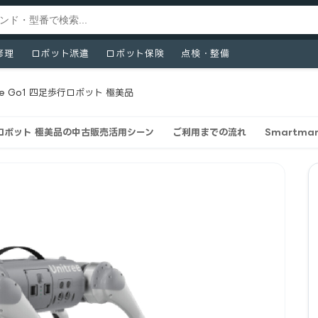
修理
ロボット派遣
ロボット保険
点検・整備
ree Go1 四足歩行ロボット 極美品
足歩行ロボット 極美品の中古販売活用シーン
ご利用までの流れ
Smartm