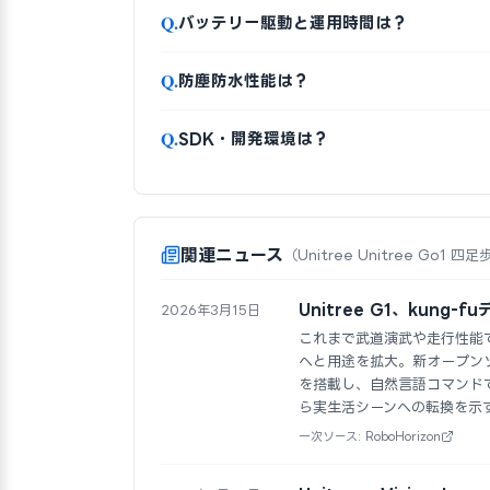
Q.
バッテリー駆動と運用時間は？
Q.
防塵防水性能は？
Q.
SDK・開発環境は？
関連ニュース
（Unitree Unitree Go1
Unitree G1、kung-
2026年3月15日
これまで武道演武や走行性能で知
へと用途を拡大。新オープンソースVi
を搭載し、自然言語コマンド
ら実生活シーンへの転換を示
一次ソース: RoboHorizon