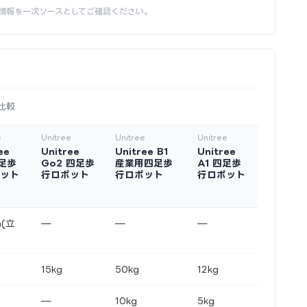
情報を一次ソースとしてご確認ください。
比較
e
Unitree
Unitree
Unitree
ee
Unitree
Unitree B1
Unitree
四足歩
Go2 四足歩
産業用四足歩
A1 四足歩
ット
行ロボット
行ロボット
行ロボット
m(立
—
—
—
15kg
50kg
12kg
—
10kg
5kg