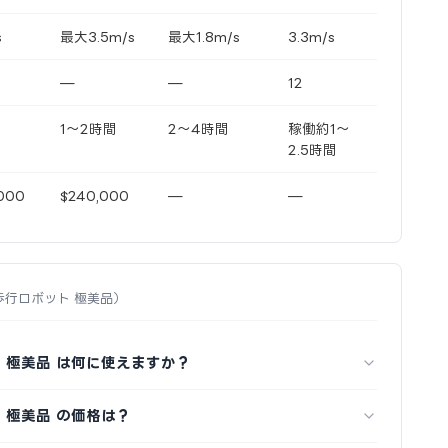
s
最大3.5m/s
最大1.8m/s
3.3m/s
—
—
12
1〜2時間
2〜4時間
稼働約1〜
2.5時間
000
$240,000
—
—
 四足歩行ロボット 極美品）
ボット 極美品 は何に使えますか？
ット 極美品 の価格は？