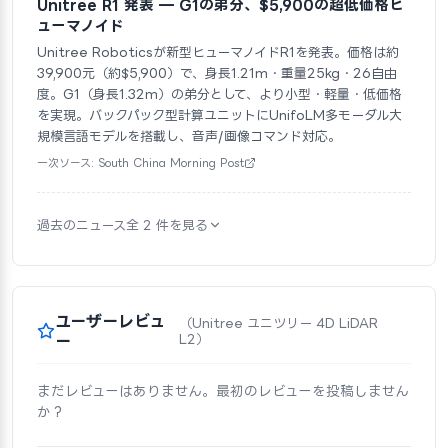
Unitree R1 発表 — G1の弟分、$5,900の超低価格ヒ
ューマノイド
Unitree Roboticsが新型ヒューマノイドR1を発表。価格は約
39,900元（約$5,900）で、身長1.21m・重量25kg・26自由
度。G1（身長1.32m）の弟分として、より小型・軽量・低価格
を実現。バックパック型計算ユニットにUnifoLM多モーダル大
規模言語モデルを搭載し、音声/画像コマンド対応。
一次ソース: South China Morning Post
過去のニュース全 2 件を見る
ユーザーレビュ
（Unitree ユニツリー 4D LiDAR
ー
L2）
まだレビューはありません。最初のレビューを投稿しません
か？