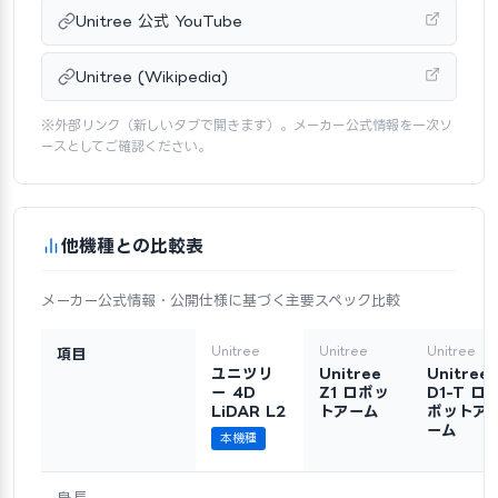
Unitree 公式 YouTube
Unitree (Wikipedia)
※外部リンク（新しいタブで開きます）。メーカー公式情報を一次ソ
ースとしてご確認ください。
他機種との比較表
メーカー公式情報・公開仕様に基づく主要スペック比較
Unitree
Unitree
Unitree
項目
ユニツリ
Unitree
Unitree
ー 4D
Z1 ロボッ
D1-T ロ
LiDAR L2
トアーム
ボットア
ーム
本機種
身長
—
—
—