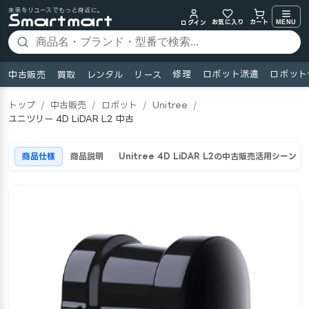
未来をリユースでもっと身近に。
お気に入り
MENU
カート
ログイン
修理
ロボット派遣
ロボット
中古販売
買取
レンタル
リース
トップ
/
中古販売
/
ロボット
/
Unitree
/
ユニツリー 4D LiDAR L2 中古
商品仕様
商品説明
Unitree 4D LiDAR L2の中古販売活用シーン