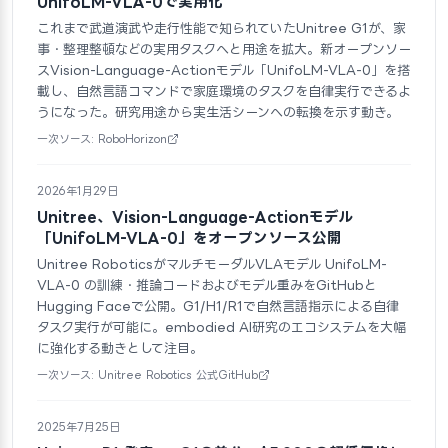
UnifoLM-VLA-0で実用化
これまで武道演武や走行性能で知られていたUnitree G1が、家
事・整理整頓などの実用タスクへと用途を拡大。新オープンソー
スVision-Language-Actionモデル「UnifoLM-VLA-0」を搭
載し、自然言語コマンドで家庭環境のタスクを自律実行できるよ
うになった。研究用途から実生活シーンへの転換を示す動き。
一次ソース: RoboHorizon
2026年1月29日
Unitree、Vision-Language-Actionモデル
「UnifoLM-VLA-0」をオープンソース公開
Unitree RoboticsがマルチモーダルVLAモデル UnifoLM-
VLA-0 の訓練・推論コードおよびモデル重みをGitHubと
Hugging Faceで公開。G1/H1/R1で自然言語指示による自律
タスク実行が可能に。embodied AI研究のエコシステムを大幅
に強化する動きとして注目。
一次ソース: Unitree Robotics 公式GitHub
2025年7月25日