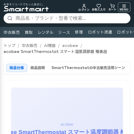
未来をリユースでもっと身近に。
お気に入り
MENU
カート
ログイン
修理
ロボット派遣
ロボット
中古販売
買取
レンタル
リース
トップ
/
中古販売
/
AI機器
/
ecobee
/
ecobee SmartThermostat スマート温度調節器 極美品
商品仕様
商品説明
SmartThermostatの中古販売活用シーン