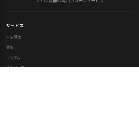
ン・AI機器の専門リユースサービス
サービス
中古販売
買取
レンタル
法人リース
修理
ロボット派遣
ロボット処分・供養
取扱カテゴリ
XR機器（VR/AR）
ロボット