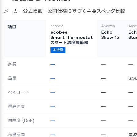
メーカー公式情報・公開仕様に基づく主要スペック比較
ecobee
Amazon
Ama
項目
ecobee
Echo
Ech
SmartThermostat
Show 15
Stu
スマート温度調節器
本機種
身長
—
—
—
重量
—
—
3.5
ペイロード
—
—
—
最高速度
—
—
—
自由度 (DoF)
—
—
—
稼働時間
—
—
電源