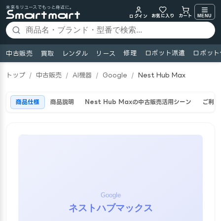
未来をリユースでもっと身近に。
お気に入り
MENU
カート
ログイン
修理
ロボット派遣
ロボット
中古販売
買取
レンタル
リース
トップ
/
中古販売
/
AI機器
/
Google
/
Nest Hub Max
商品仕様
商品説明
Nest Hub Maxの中古販売活用シーン
ご利用