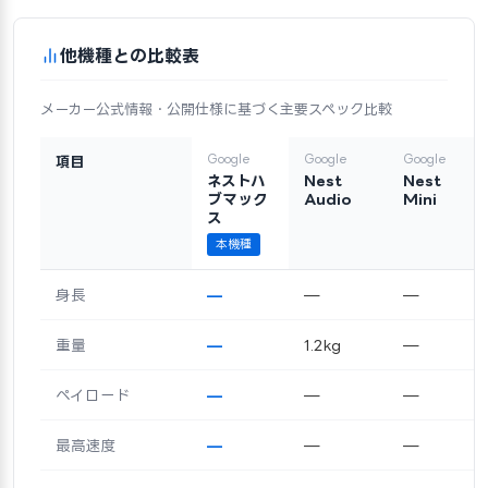
他機種との比較表
メーカー公式情報・公開仕様に基づく主要スペック比較
Google
Google
Google
項目
ネストハ
Nest
Nest
ブマック
Audio
Mini
ス
本機種
身長
—
—
—
重量
—
1.2kg
—
ペイロード
—
—
—
最高速度
—
—
—