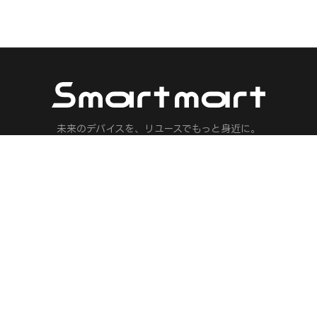
未来のデバイスを、リユースでもっと身近に。
マノイドロボット・フィジカルAI・ロボット・ドローン・AI機器の専門リ
人気ブランド
保険 見積もり
Meta
ロボット保険
Apple
フィジカルAI保
Sony
AIエージェント
DJI
配送ロボット保