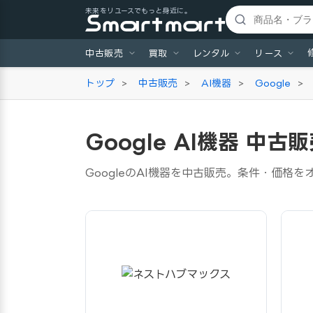
未来をリユースでもっと身近に。
中古販売
買取
レンタル
リース
トップ
>
中古販売
>
AI機器
>
Google
>
Google AI機器 中古
GoogleのAI機器を中古販売。条件・価格