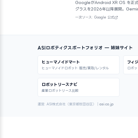
GoogleがAndroid XR OS を
グラスを2026年以降展開。Gemi
一次ソース: Google 公式
ASIロボティクスポートフォリオ — 姉妹サイト
ヒューマノイドマート
フィジ
ヒューマノイドロボット 販売/買取/レンタル
ロボッ
ロボットリースナビ
産業ロボットリース比較
運営: ASI株式会社（東京都世田谷区）｜
asi.co.jp