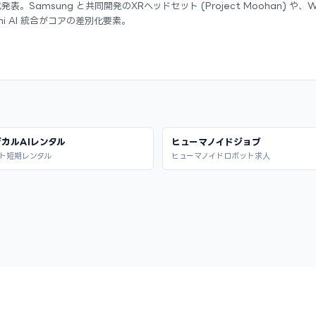
正式発表。Samsung と共同開発のXRヘッドセット (Project Moohan) や、W
ni AI 統合がコアの差別化要素。
カルAIレンタル
ヒューマノイドジョブ
ト短期レンタル
ヒューマノイドロボット求人