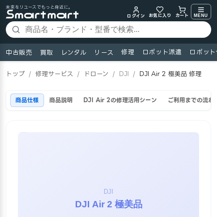
未来をリユースでもっと身近に。
お気に入り
MENU
カート
ログイン
修理
ロボット派遣
ロボット
中古販売
買取
レンタル
リース
トップ
/
修理サービス
/
ドローン
/
DJI
/
DJI Air 2 極美品 修理
商品仕様
商品説明
DJI Air 2の修理活用シーン
ご利用までの流れ