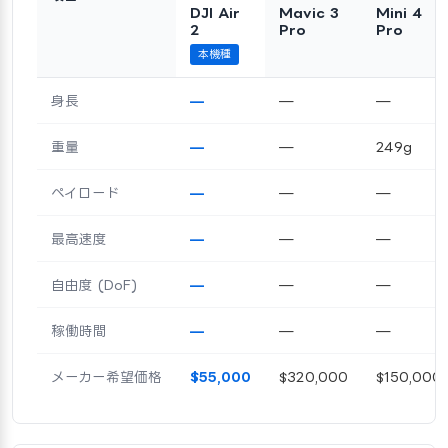
DJI Air
Mavic 3
Mini 4
2
Pro
Pro
本機種
身長
—
—
—
重量
—
—
249g
ペイロード
—
—
—
最高速度
—
—
—
自由度 (DoF)
—
—
—
稼働時間
—
—
—
メーカー希望価格
$55,000
$320,000
$150,000