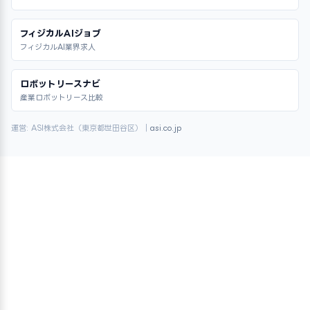
フィジカルAIジョブ
フィジカルAI業界求人
ロボットリースナビ
産業ロボットリース比較
運営: ASI株式会社（東京都世田谷区）｜
asi.co.jp