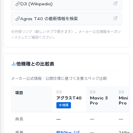
DJI (Wikipedia)
Agras T40 の最新情報を検索
※外部リンク（新しいタブで開きます）。メーカー公式情報を一次ソ
ースとしてご確認ください。
他機種との比較表
メーカー公式情報・公開仕様に基づく主要スペック比較
DJI
DJI
DJI
項目
アグラスT40
Mavic 3
Mini 4
Pro
Pro
本機種
身長
—
—
—
重量
約50kg（バ
—
249g