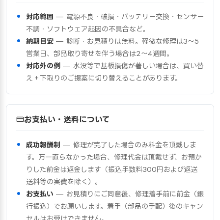
対応範囲
— 電源不良・破損・バッテリー交換・センサー
不調・ソフトウェア起因の不具合など。
納期目安
— 診断・お見積りは無料。軽微な修理は3〜5
営業日、部品取り寄せを伴う場合は2〜4週間。
対応外の例
— 水没等で基板損傷が著しい場合は、買い替
え＋下取りのご提案に切り替えることがあります。
お支払い・送料について
成功報酬制
— 修理が完了した場合のみ料金を頂戴しま
す。万一直らなかった場合、修理代金は頂戴せず、お預か
りした前金は返金します（振込手数料300円および返送
送料等の実費を除く）。
お支払い
— お見積りにご同意後、修理着手前に前金（銀
行振込）でお願いします。着手（部品の手配）後のキャン
セルはお受けできません。