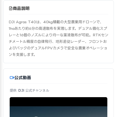
商品説明
DJI Agras T40は、40kg積載の大型農業用ドローンで、
1haあたり約6分の高速散布を実現します。デュアル霧化スプ
レーと16個のノズルにより均一な薬液散布が可能。RTKセン
チメートル精度の自律飛行、地形追従レーダー、フロントお
よびバックのデュアルFPVカメラで安全な農業オペレーショ
ンを支援します。
公式動画
提供:
DJI
公式チャンネル