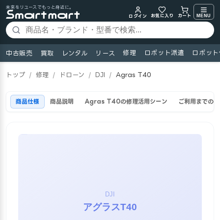
未来をリユースでもっと身近に。
お気に入り
MENU
カート
ログイン
修理
ロボット派遣
ロボット
中古販売
買取
レンタル
リース
トップ
/
修理
/
ドローン
/
DJI
/
Agras T40
商品仕様
商品説明
Agras T40の修理活用シーン
ご利用までの流