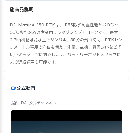
商品説明
DJI Matrice 350 RTKは、IP55防水防塵性能と-20℃～
50℃動作対応の産業用フラッグシップドローンです。最大
2.7kg積載可能な上下ジンバル、55分の飛行時間、RTKセン
チメートル精度の測位を備え、測量、点検、災害対応など幅
広いミッションに対応します。バッテリーホットスワップに
より連続運用も可能です。
公式動画
提供:
DJI
公式チャンネル