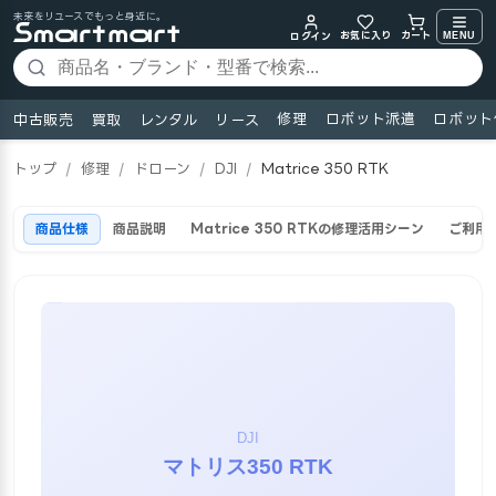
未来をリユースでもっと身近に。
お気に入り
MENU
カート
ログイン
修理
ロボット派遣
ロボット
中古販売
買取
レンタル
リース
トップ
/
修理
/
ドローン
/
DJI
/
Matrice 350 RTK
商品仕様
商品説明
Matrice 350 RTKの修理活用シーン
ご利用