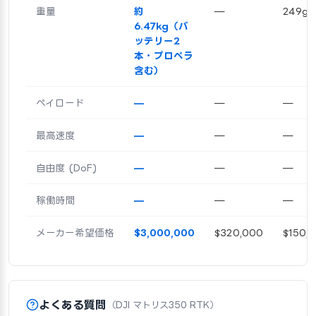
重量
約
—
249g
6.47kg（バ
ッテリー2
本・プロペラ
含む）
ペイロード
—
—
—
最高速度
—
—
—
自由度 (DoF)
—
—
—
稼働時間
—
—
—
メーカー希望価格
$3,000,000
$320,000
$150,
よくある質問
（DJI マトリス350 RTK）