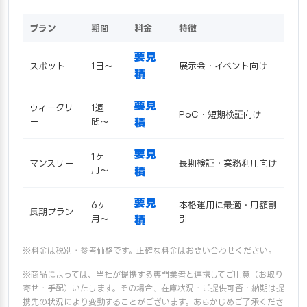
プラン
期間
料金
特徴
要見
スポット
1日〜
展示会・イベント向け
積
要見
ウィークリ
1週
PoC・短期検証向け
ー
間〜
積
要見
1ヶ
マンスリー
長期検証・業務利用向け
月〜
積
要見
6ヶ
本格運用に最適・月額割
長期プラン
月〜
積
引
※料金は税別・参考価格です。正確な料金はお問い合わせください。
※商品によっては、当社が提携する専門業者と連携してご用意（お取り
寄せ・手配）いたします。その場合、在庫状況・ご提供可否・納期は提
携先の状況により変動することがございます。あらかじめご了承くださ