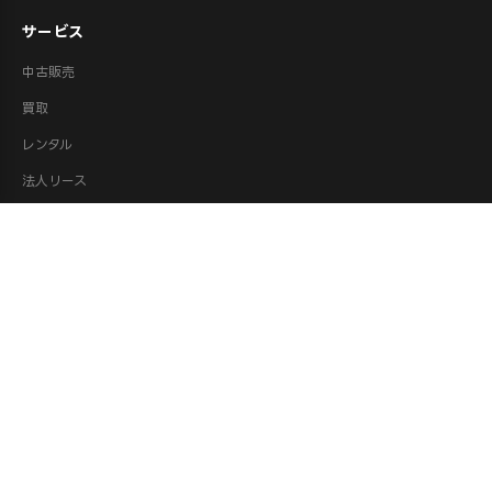
サービス
中古販売
買取
レンタル
法人リース
修理
ロボット派遣
ロボット処分・供養
取扱カテゴリ
XR機器（VR/AR）
ロボット
ドローン