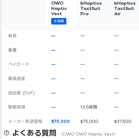
OWO
bHaptics
bHaptics
Haptic
TactSuit
TactSuit
Vest
Pro
Air
本機種
身長
—
—
—
重量
—
—
—
ペイロード
—
—
—
最高速度
—
—
—
自由度 (DoF)
—
—
—
稼働時間
—
13.5時間
—
メーカー希望価格
$75,000
$75,000
$37,500
よくある質問
（OWO OWO Haptic Vest）