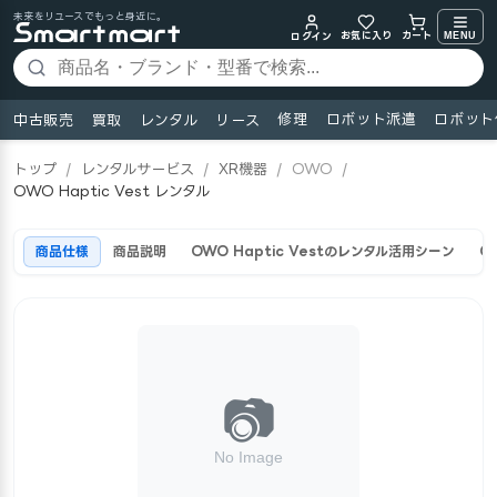
未来をリユースでもっと身近に。
お気に入り
MENU
カート
ログイン
修理
ロボット派遣
ロボット
中古販売
買取
レンタル
リース
トップ
/
レンタルサービス
/
XR機器
/
OWO
/
OWO Haptic Vest レンタル
商品仕様
商品説明
OWO Haptic Vestのレンタル活用シーン
O