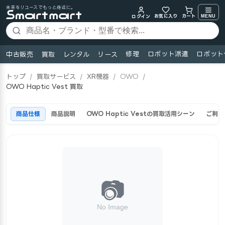
未来をリユースでもっと身近に。
お気に入り
MENU
カート
ログイン
修理
ロボット派遣
ロボット
中古販売
買取
レンタル
リース
トップ
/
買取サービス
/
XR機器
/
OWO
/
OWO Haptic Vest 買取
商品仕様
商品説明
OWO Haptic Vestの買取活用シーン
ご利用