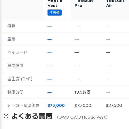
Haptic
TactSuit
TactSuit
Vest
Pro
Air
本機種
身長
—
—
—
重量
—
—
—
ペイロード
—
—
—
最高速度
—
—
—
自由度 (DoF)
—
—
—
稼働時間
—
13.5時間
—
メーカー希望価格
$75,000
$75,000
$37,500
よくある質問
（OWO OWO Haptic Vest）