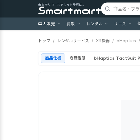
未来をリユースでもっと身近に。
中古販売
買取
レンタル
リース
トップ
/
レンタルサービス
/
XR機器
/
bHaptics
商品仕様
商品説明
bHaptics TactSu