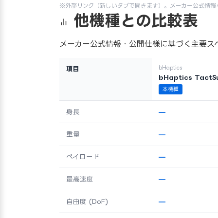
※外部リンク（新しいタブで開きます）。メーカー公式情報
他機種との比較表
メーカー公式情報・公開仕様に基づく主要ス
bHaptics
項目
bHaptics TactSu
本機種
身長
—
重量
—
ペイロード
—
最高速度
—
自由度 (DoF)
—