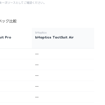
を一次ソースとしてご確認ください。
ペック比較
bHaptics
it Pro
bHaptics TactSuit Air
—
—
—
—
—