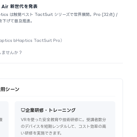
 / Air 新世代を発表
cs は触覚ベスト TactSuit シリーズで世界展開。Pro (32点) /
価格を下げて普及推進。
ptics bHaptics TactSuit Pro）
しませんか？
ル活用シーン
企業研修・トレーニング
複
VRを使った安全教育や技術研修に。受講者数分
のデバイスを短期レンタルして、コスト効率の高
い研修を実施できます。