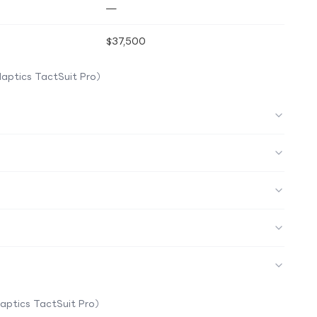
—
$37,500
aptics TactSuit Pro）
aptics TactSuit Pro）