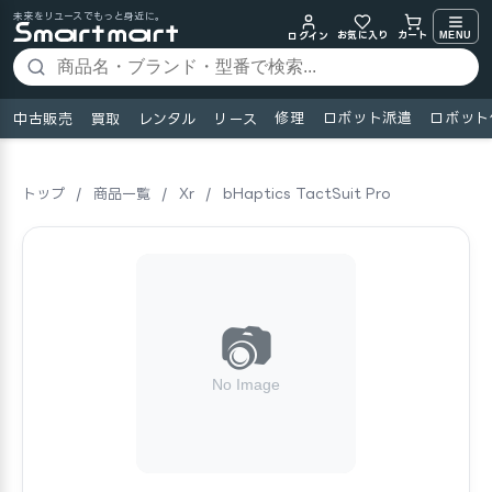
未来をリユースでもっと身近に。
お気に入り
MENU
カート
ログイン
修理
ロボット派遣
ロボット
中古販売
買取
レンタル
リース
トップ
/
商品一覧
/
Xr
/
bHaptics TactSuit Pro