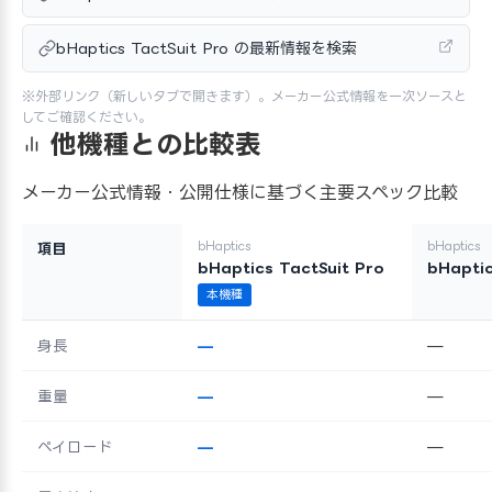
bHaptics TactSuit Pro の最新情報を検索
※外部リンク（新しいタブで開きます）。メーカー公式情報を一次ソースと
してご確認ください。
他機種との比較表
メーカー公式情報・公開仕様に基づく主要スペック比較
bHaptics
bHaptics
項目
bHaptics TactSuit Pro
bHaptic
本機種
身長
—
—
重量
—
—
ペイロード
—
—