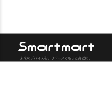
未来のデバイスを、リユースでもっと身近に。
XR・ヒューマノイドロボット・フィジカルAI・ロボット・ドロー
ン・AI機器の専門リユースサービス
サービス
中古販売
買取