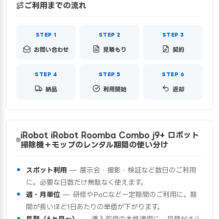
ご利用までの流れ
お問い合わせ
見積もり
契約
納品
利用開始
返却
iRobot iRobot Roomba Combo j9+ ロボット
掃除機＋モップのレンタル期間の使い分け
スポット利用
— 展示会・撮影・検証など数日のご利用
に。必要な日数だけ無駄なく使えます。
週・月単位
— 研修やPoCなど一定期間のご利用に。期
間が長いほど1日あたりの単価が下がります。
長期（6ヶ月〜）
— 導入前提の本格運用に。月額がさら