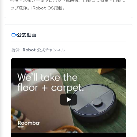
掃除＋水拭き一体型ロボット掃除機。自動ゴミ収集＋自動モ
ップ洗浄。iRobot OS搭載。
公式動画
提供:
iRobot
公式チャンネル