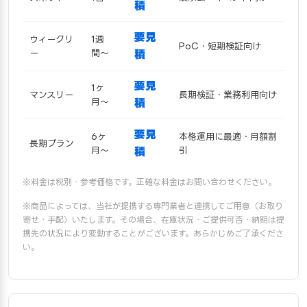
積
要見
ウィークリ
1週
PoC・短期検証向け
ー
間〜
積
要見
1ヶ
マンスリー
長期検証・業務利用向け
月〜
積
要見
6ヶ
本格運用に最適・月額割
長期プラン
月〜
積
引
※料金は税別・参考価格です。正確な料金はお問い合わせください。
※商品によっては、当社が提携する専門業者と連携してご用意（お取り
寄せ・手配）いたします。その場合、在庫状況・ご提供可否・納期は提
携先の状況により変動することがございます。あらかじめご了承くださ
い。