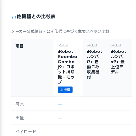
他機種との比較表
メーカー公式情報・公開仕様に基づく主要スペック比較
iRobot
iRobot
iRobot
項目
iRobot
iRobot
iRobot
Roomba
ルンバ
ルンバ
Combo
i7+ 自
s9+ 最
j9+ ロボ
動ごみ
上位モ
ット掃除
収集機
デル
機＋モッ
付
プ
本機種
身長
—
—
—
重量
—
—
—
ペイロード
—
—
—