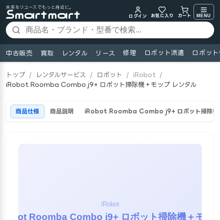
未来をリユースでもっと身近に。
お気に入り
MENU
カート
ログイン
修理
ロボット派遣
ロボット
中古販売
買取
レンタル
リース
トップ
/
レンタルサービス
/
ロボット
/
iRobot
/
iRobot Roomba Combo j9+ ロボット掃除機＋モップ レンタル
商品仕様
商品説明
iRobot Roomba Combo j9+ ロボット