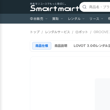
未来をリユースでもっと身近に。
中古販売
買取
レンタル
リース
トップ
/
レンタルサービス
/
ロボット
/
GROOVE 
商品仕様
商品説明
LOVOT 3.0のレンタ