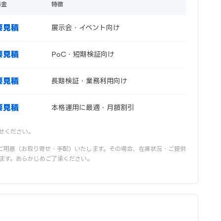
料金
特徴
要見積
展示会・イベント向け
要見積
PoC・短期検証向け
要見積
長期検証・業務利用向け
要見積
本格運用に最適・月額割引
せください。
ご用意（お取り寄せ・手配）いたします。その場合、在庫状況・ご提供
ます。あらかじめご了承ください。