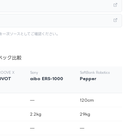
を一次ソースとしてご確認ください。
ペック比較
OOVE X
Sony
SoftBank Robotics
OVOT
aibo ERS-1000
Pepper
—
120cm
2.2kg
29kg
—
—