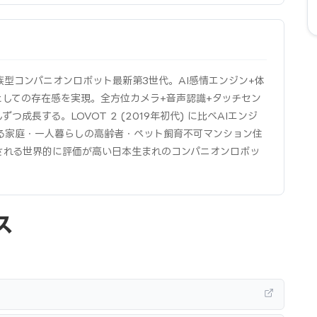
 の家族型コンパニオンロボット最新第3世代。AI感情エンジン+体
としての存在感を実現。全方位カメラ+音声認識+タッチセン
成長する。LOVOT 2 (2019年初代) に比べAIエンジ
る家庭・一人暮らしの高齢者・ペット飼育不可マンション住
される世界的に評価が高い日本生まれのコンパニオンロボッ
ス