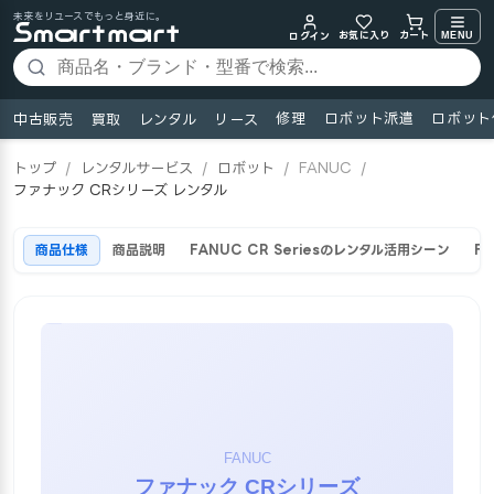
未来をリユースでもっと身近に。
お気に入り
MENU
カート
ログイン
修理
ロボット派遣
ロボット
中古販売
買取
レンタル
リース
トップ
/
レンタルサービス
/
ロボット
/
FANUC
/
ファナック CRシリーズ レンタル
商品仕様
商品説明
FANUC CR Seriesのレンタル活用シーン
F