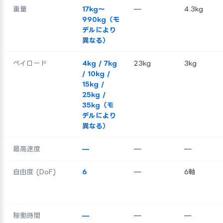
重量
17kg〜
—
4.3kg
990kg（モ
デルにより
異なる）
ペイロード
4kg / 7kg
23kg
3kg
/ 10kg /
15kg /
25kg /
35kg（モ
デルにより
異なる）
最高速度
—
—
—
自由度 (DoF)
6
—
6軸
稼働時間
—
—
—