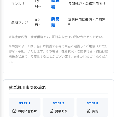
要見
1ヶ
マンスリー
長期検証・業務利用向け
月〜
積
要見
6ヶ
本格運用に最適・月額割
長期プラン
月〜
積
引
※料金は税別・参考価格です。正確な料金はお問い合わせください。
※商品によっては、当社が提携する専門業者と連携してご用意（お取り
寄せ・手配）いたします。その場合、在庫状況・ご提供可否・納期は提
携先の状況により変動することがございます。あらかじめご了承くださ
い。
ご利用までの流れ
お問い合わせ
見積もり
契約