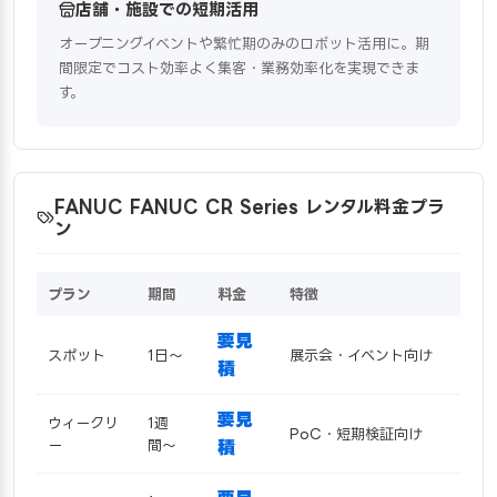
店舗・施設での短期活用
オープニングイベントや繁忙期のみのロボット活用に。期
間限定でコスト効率よく集客・業務効率化を実現できま
す。
FANUC FANUC CR Series レンタル料金プラ
ン
プラン
期間
料金
特徴
要見
スポット
1日〜
展示会・イベント向け
積
要見
ウィークリ
1週
PoC・短期検証向け
ー
間〜
積