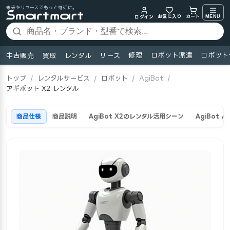
未来をリユースでもっと身近に。
お気に入り
MENU
カート
ログイン
修理
ロボット派遣
ロボット
中古販売
買取
レンタル
リース
トップ
/
レンタルサービス
/
ロボット
/
AgiBot
/
アギボット X2 レンタル
商品仕様
商品説明
AgiBot X2のレンタル活用シーン
AgiBot 