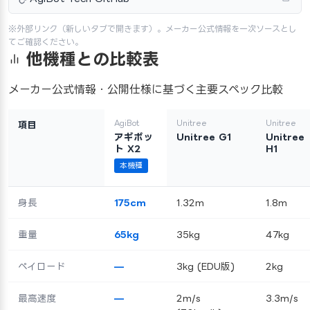
※外部リンク（新しいタブで開きます）。メーカー公式情報を一次ソースとし
てご確認ください。
他機種との比較表
メーカー公式情報・公開仕様に基づく主要スペック比較
AgiBot
Unitree
Unitree
項目
アギボッ
Unitree G1
Unitree
ト X2
H1
本機種
身長
175cm
1.32m
1.8m
重量
65kg
35kg
47kg
ペイロード
—
3kg (EDU版)
2kg
最高速度
—
2m/s
3.3m/s