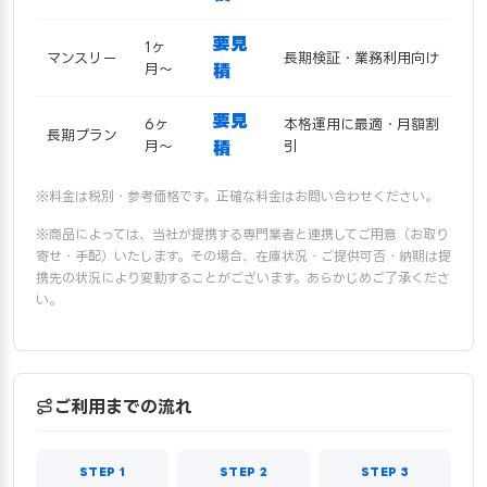
要見
1ヶ
マンスリー
長期検証・業務利用向け
月〜
積
要見
6ヶ
本格運用に最適・月額割
長期プラン
月〜
積
引
※料金は税別・参考価格です。正確な料金はお問い合わせください。
※商品によっては、当社が提携する専門業者と連携してご用意（お取り
寄せ・手配）いたします。その場合、在庫状況・ご提供可否・納期は提
携先の状況により変動することがございます。あらかじめご了承くださ
い。
ご利用までの流れ