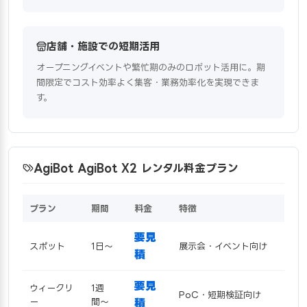
店舗・施設での短期活用
オープニングイベントや繁忙期のみのロボット活用に。期
間限定でコスト効率よく集客・業務効率化を実現できま
す。
AgiBot AgiBot X2 レンタル料金プラン
プラン
期間
料金
特徴
要見
スポット
1日〜
展示会・イベント向け
積
要見
ウィークリ
1週
PoC・短期検証向け
ー
間〜
積