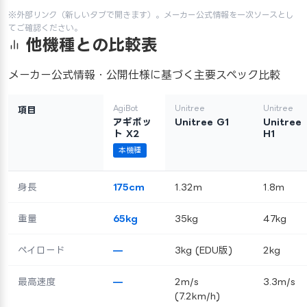
※外部リンク（新しいタブで開きます）。メーカー公式情報を一次ソースとし
てご確認ください。
他機種との比較表
メーカー公式情報・公開仕様に基づく主要スペック比較
AgiBot
Unitree
Unitree
項目
アギボッ
Unitree G1
Unitree
ト X2
H1
本機種
身長
175cm
1.32m
1.8m
重量
65kg
35kg
47kg
ペイロード
—
3kg (EDU版)
2kg
最高速度
—
2m/s
3.3m/s
(7.2km/h)