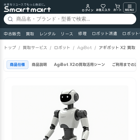
未来をリユースでもっと身近に。
お気に入り
MENU
カート
ログイン
修理
ロボット派遣
ロボット
中古販売
買取
レンタル
リース
トップ
/
買取サービス
/
ロボット
/
AgiBot
/
アギボット X2 買取
商品仕様
商品説明
AgiBot X2の買取活用シーン
ご利用までの流