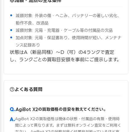
減額・加点の主な条件
減額対象: 外装の傷・へこみ、バッテリーの著しい劣化、
動作不良、改造品
減額対象: 元箱・充電器・ケーブル等の付属品の欠品
加点対象: 元箱・保証書あり、使用時間が短い、メンテナ
ンス記録あり
状態はA（新品同様）〜D（可）の4ランクで査定
し、ランクごとの買取目安額を事前にご提示します。
よくある質問
AgiBot X2の買取価格の目安を教えてください。
AgiBot X2の買取価格は機体の状態・付属品の有無・使用時
間によって異なります。まずは無料オンライン査定をご利用く
ださい。AgiBot X2の状態が良く付属品が揃っているほど高