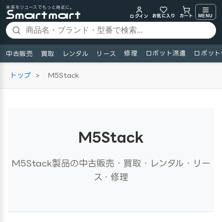
未来をリユースでもっと身近に。
お気に入り
MENU
カート
ログイン
修理
ロボット派遣
ロボット
中古販売
買取
レンタル
リース
トップ
>
M5Stack
M5Stack
M5Stack製品の中古販売・買取・レンタル・リー
ス・修理