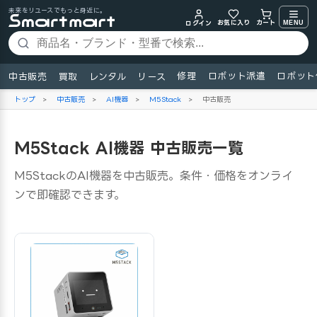
未来をリユースでもっと身近に。
お気に入り
MENU
カート
ログイン
修理
ロボット派遣
ロボット
中古販売
買取
レンタル
リース
トップ
>
中古販売
>
AI機器
>
M5Stack
>
中古販売
M5Stack AI機器 中古販売一覧
M5StackのAI機器を中古販売。条件・価格をオンライ
ンで即確認できます。