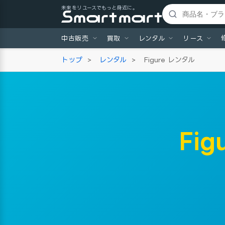
未来をリユースでもっと身近に。
中古販売
買取
レンタル
リース
トップ
>
レンタル
>
Figure レンタル
Fi