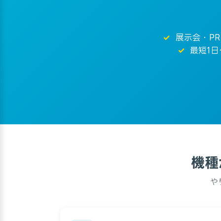
展示会・P
最短1
機種
や