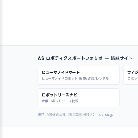
ASIロボティクスポートフォリオ — 姉妹サイト
ヒューマノイドマート
フィジ
ヒューマノイドロボット 販売/買取/レンタル
ロボッ
ロボットリースナビ
産業ロボットリース比較
運営: ASI株式会社（東京都世田谷区）｜
asi.co.jp