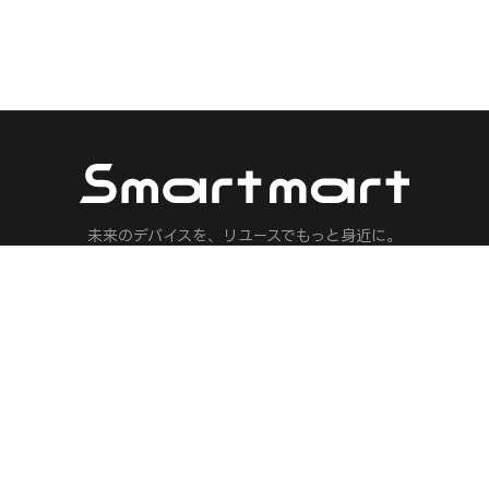
未来のデバイスを、リユースでもっと身近に。
マノイドロボット・フィジカルAI・ロボット・ドローン・AI機器の専門リ
人気ブランド
保険 見積もり
Meta
ロボット保険
Apple
フィジカルAI保
Sony
AIエージェント