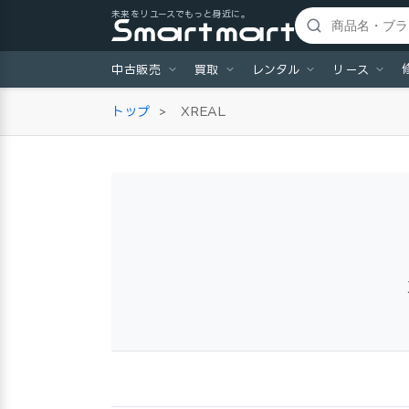
未来をリユースでもっと身近に。
中古販売
買取
レンタル
リース
トップ
>
XREAL