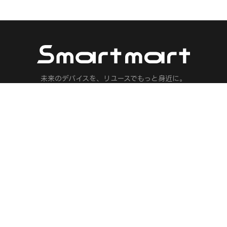
未来のデバイスを、リユースでもっと身近に。
マノイドロボット・フィジカルAI・ロボット・ドローン・AI機器の専門リ
人気ブランド
保険 見積もり
Meta
ロボット保険
Apple
フィジカルAI保
Sony
AIエージェント
DJI
配送ロボット保
Tesla
配膳ロボット保