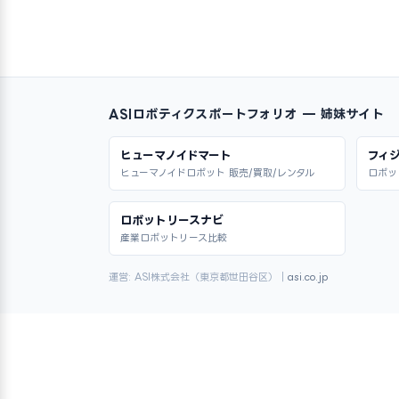
ASIロボティクスポートフォリオ — 姉妹サイト
ヒューマノイドマート
フィジ
ヒューマノイドロボット 販売/買取/レンタル
ロボッ
ロボットリースナビ
産業ロボットリース比較
運営: ASI株式会社（東京都世田谷区）｜
asi.co.jp