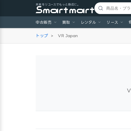
未来をリユースでもっと身近に。
中古販売
買取
レンタル
リース
トップ
>
VR Japan