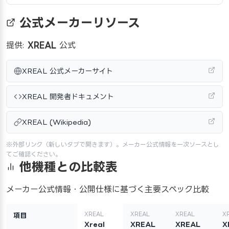
公式メーカーリソース
提供:
XREAL
公式
XREAL 公式メーカーサイト
XREAL 開発者ドキュメント
XREAL (Wikipedia)
※外部リンク（新しいタブで開きます）。メーカー公式情報を一次ソースとし
てご確認ください。
他機種との比較表
メーカー公式情報・公開仕様に基づく主要スペック比較
XREAL
XREAL
XREAL
X
項目
Xreal
XREAL
XREAL
X