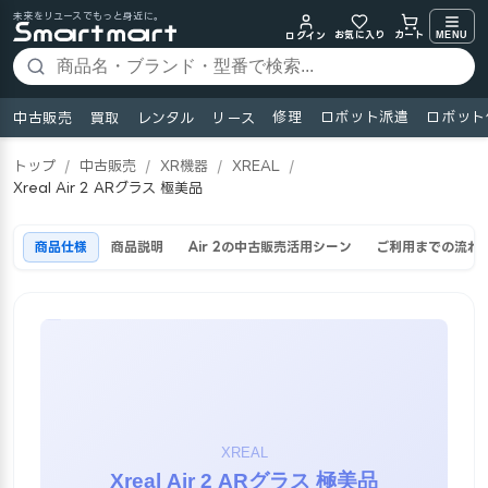
未来をリユースでもっと身近に。
お気に入り
MENU
カート
ログイン
修理
ロボット派遣
ロボット
中古販売
買取
レンタル
リース
トップ
/
中古販売
/
XR機器
/
XREAL
/
Xreal Air 2 ARグラス 極美品
商品仕様
商品説明
Air 2の中古販売活用シーン
ご利用までの流れ