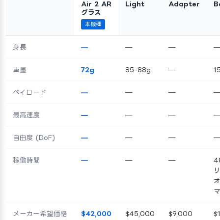
Air 2 AR
Light
Adapter
B
グラス
本機種
身長
—
—
—
重量
72g
85-88g
—
1
ペイロード
—
—
—
最高速度
—
—
—
自由度 (DoF)
—
—
—
稼働時間
—
—
—
4
メーカー希望価格
$42,000
$45,000
$9,000
$