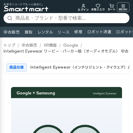
未来をリユースでもっと身近に。
お気に入り
MENU
カート
ログイン
修理
ロボット派遣
ロボット
中古販売
買取
レンタル
リース
トップ
/
中古販売
/
XR機器
/
Google
/
Intelligent Eyewear ワービー・パーカー版（オーディオモデル） 中古
商品仕様
Intelligent Eyewear（インテリジェント・アイウェア）と