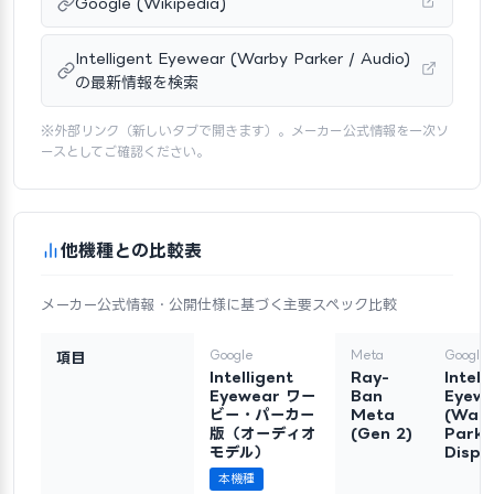
Google (Wikipedia)
Intelligent Eyewear (Warby Parker / Audio)
の最新情報を検索
※外部リンク（新しいタブで開きます）。メーカー公式情報を一次ソ
ースとしてご確認ください。
他機種との比較表
メーカー公式情報・公開仕様に基づく主要スペック比較
Google
Meta
Google
項目
Intelligent
Ray-
Intell
Eyewear ワー
Ban
Eyew
ビー・パーカー
Meta
(War
版（オーディオ
(Gen 2)
Parke
モデル）
Displ
本機種