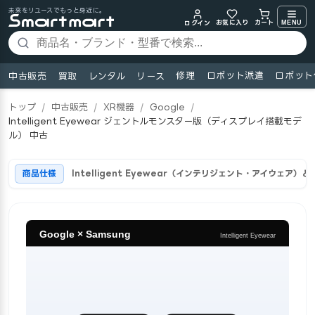
未来をリユースでもっと身近に。
お気に入り
MENU
カート
ログイン
修理
ロボット派遣
ロボット
中古販売
買取
レンタル
リース
トップ
/
中古販売
/
XR機器
/
Google
/
Intelligent Eyewear ジェントルモンスター版（ディスプレイ搭載モデ
ル） 中古
商品仕様
Intelligent Eyewear（インテリジェント・アイウェア）と