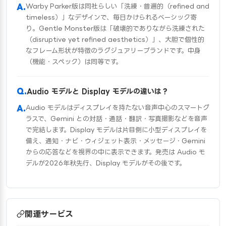
Warby Parker版は同社らしい「洗練・普遍的（refined and
timeless）」なデザインで、毎日かけられるベーシック寄
り。Gentle Monster版は「破壊的でありながら洗練された
（disruptive yet refined aesthetics）」、大胆で個性的
なフレーム形状が特徴のラグジュアリーブランドです。中身
（機能・スペック）は同等です。
Audio モデルと Display モデルの違いは？
Audio モデルはディスプレイを持たない音声中心のスマートグ
ラスで、Gemini との対話・通話・翻訳・写真撮影などを音声
で完結します。Display モデルは片目側に小型ディスプレイを
備え、通知・ナビ・ウィジェット表示・メッセージ・Gemini
からの応答などを視界の中に表示できます。発売は Audio モ
デルが2026年秋先行、Display モデルがその後です。
関連サービス