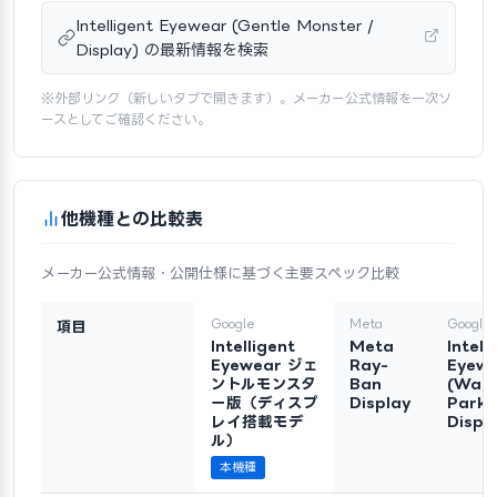
Intelligent Eyewear (Gentle Monster /
Display) の最新情報を検索
※外部リンク（新しいタブで開きます）。メーカー公式情報を一次ソ
ースとしてご確認ください。
他機種との比較表
メーカー公式情報・公開仕様に基づく主要スペック比較
Google
Meta
Google
項目
Intelligent
Meta
Intell
Eyewear ジェ
Ray-
Eyew
ントルモンスタ
Ban
(War
ー版（ディスプ
Display
Parke
レイ搭載モデ
Displ
ル）
本機種