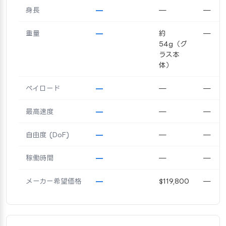
身長
—
—
—
重量
—
約
—
54g（グ
ラス本
体）
ペイロード
—
—
—
最高速度
—
—
—
自由度 (DoF)
—
—
—
稼働時間
—
—
—
メーカー希望価格
—
$119,800
—