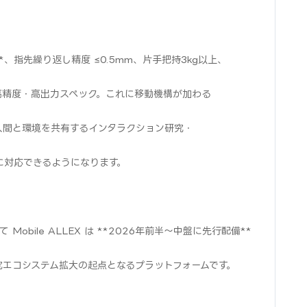
）**、指先繰り返し精度 ≤0.5mm、片手把持3kg以上、
の高精度・高出力スペック。これに移動機構が加わる
人間と環境を共有するインタラクション研究・
に対応できるようになります。
Mobile ALLEX は **2026年前半〜中盤に先行配備**
ド研究エコシステム拡大の起点となるプラットフォームです。