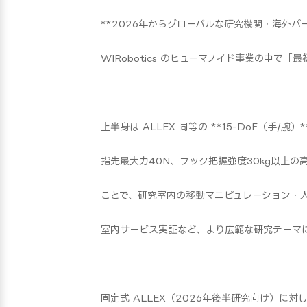
**2026年からグローバルな研究機関・海外パ
WIRobotics のヒューマノイド事業の中で
上半身は ALLEX 同等の **15-DoF（手/腕
指先最大力40N、フック把握強度30kg以上
ことで、研究室内の移動マニピュレーション・
室内サービス実証など、より広範な研究テーマ
固定式 ALLEX（2026年後半研究向け）に対して 