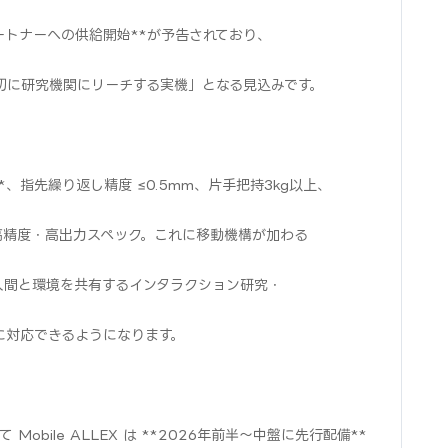
ートナーへの供給開始**が予告されており、
「最初に研究機関にリーチする実機」となる見込みです。
）**、指先繰り返し精度 ≤0.5mm、片手把持3kg以上、
の高精度・高出力スペック。これに移動機構が加わる
人間と環境を共有するインタラクション研究・
に対応できるようになります。
Mobile ALLEX は **2026年前半〜中盤に先行配備**