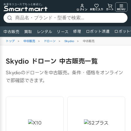
未来をリユースでもっと身近に。
お気に入り
MENU
カート
ログイン
修理
ロボット派遣
ロボット
中古販売
買取
レンタル
リース
トップ
>
中古販売
>
ドローン
>
Skydio
>
中古販売
Skydio ドローン 中古販売一覧
Skydioのドローンを中古販売。条件・価格をオンライン
で即確認できます。