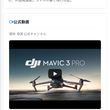
作、AI追尾撮影。スマホ不要で飛行可能。
公式動画
提供:
DJI
公式チャンネル