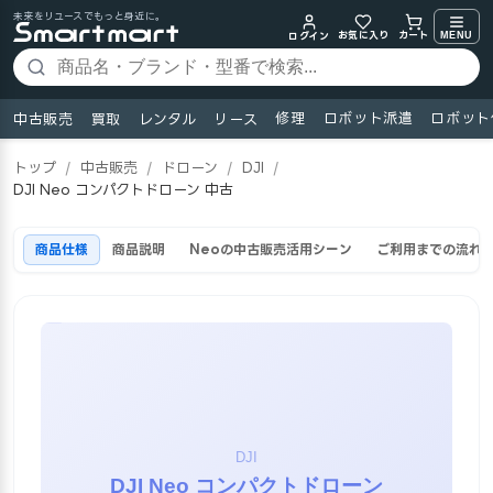
未来をリユースでもっと身近に。
お気に入り
MENU
カート
ログイン
修理
ロボット派遣
ロボット
中古販売
買取
レンタル
リース
トップ
/
中古販売
/
ドローン
/
DJI
/
DJI Neo コンパクトドローン 中古
商品仕様
商品説明
Neoの中古販売活用シーン
ご利用までの流れ