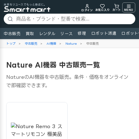
未来をリユースでもっと身近に。
お気に入り
MENU
カート
ログイン
修理
ロボット派遣
ロボット
中古販売
買取
レンタル
リース
トップ
>
中古販売
>
AI機器
>
Nature
>
中古販売
Nature AI機器 中古販売一覧
NatureのAI機器を中古販売。条件・価格をオンライン
で即確認できます。