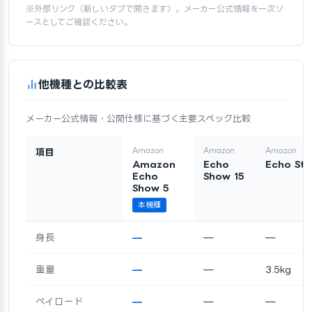
※外部リンク（新しいタブで開きます）。メーカー公式情報を一次ソ
ースとしてご確認ください。
他機種との比較表
メーカー公式情報・公開仕様に基づく主要スペック比較
Amazon
Amazon
Amazon
項目
Amazon
Echo
Echo Stu
Echo
Show 15
Show 5
本機種
身長
—
—
—
重量
—
—
3.5kg
ペイロード
—
—
—