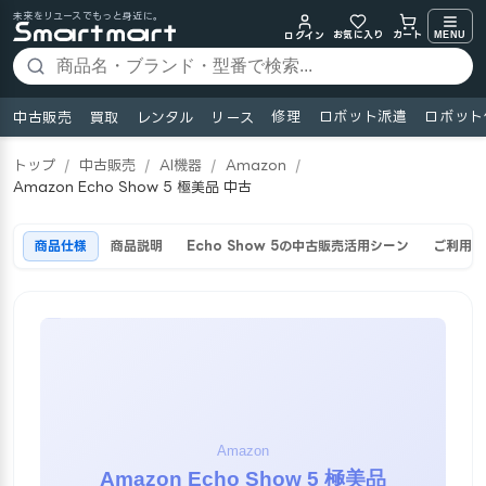
未来をリユースでもっと身近に。
お気に入り
MENU
カート
ログイン
修理
ロボット派遣
ロボット
中古販売
買取
レンタル
リース
トップ
/
中古販売
/
AI機器
/
Amazon
/
Amazon Echo Show 5 極美品 中古
商品仕様
商品説明
Echo Show 5の中古販売活用シーン
ご利用ま