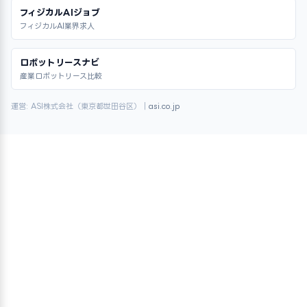
フィジカルAIジョブ
フィジカルAI業界求人
ロボットリースナビ
産業ロボットリース比較
運営: ASI株式会社（東京都世田谷区）｜
asi.co.jp