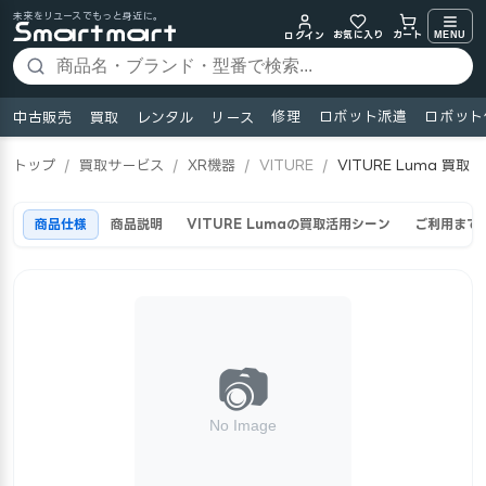
未来をリユースでもっと身近に。
お気に入り
MENU
カート
ログイン
修理
ロボット派遣
ロボット
中古販売
買取
レンタル
リース
トップ
/
買取サービス
/
XR機器
/
VITURE
/
VITURE Luma 買取
商品仕様
商品説明
VITURE Lumaの買取活用シーン
ご利用まで