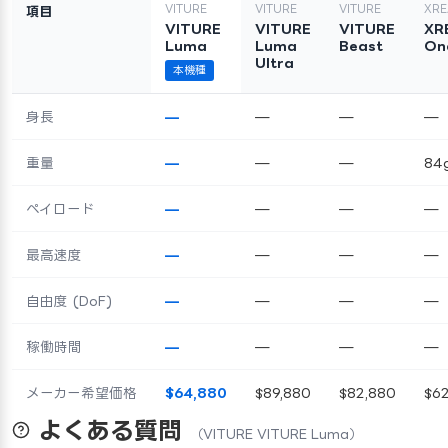
VITURE
VITURE
VITURE
XRE
項目
VITURE
VITURE
VITURE
XR
Luma
Luma
Beast
On
Ultra
本機種
身長
—
—
—
—
重量
—
—
—
84
ペイロード
—
—
—
—
最高速度
—
—
—
—
自由度 (DoF)
—
—
—
—
稼働時間
—
—
—
—
メーカー希望価格
$64,880
$89,880
$82,880
$62
よくある質問
（VITURE VITURE Luma）