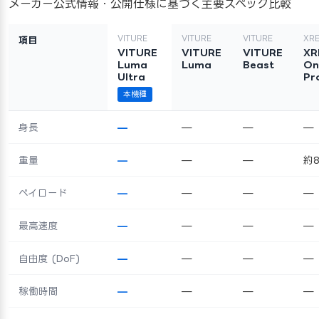
メーカー公式情報・公開仕様に基づく主要スペック比較
VITURE
VITURE
VITURE
XR
項目
VITURE
VITURE
VITURE
XR
Luma
Luma
Beast
On
Ultra
Pr
本機種
身長
—
—
—
—
重量
—
—
—
約8
ペイロード
—
—
—
—
最高速度
—
—
—
—
自由度 (DoF)
—
—
—
—
稼働時間
—
—
—
—