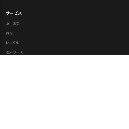
サービス
中古販売
買取
レンタル
法人リース
修理
ロボット派遣
ロボット処分・供養
取扱カテゴリ
XR機器（VR/AR）
ロボット
ドローン