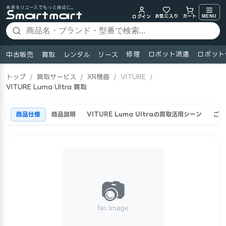
未来をリユースでもっと身近に。
お気に入り
MENU
カート
ログイン
修理
ロボット派遣
ロボット
中古販売
買取
レンタル
リース
トップ
/
買取サービス
/
XR機器
/
VITURE
/
VITURE Luma Ultra 買取
商品仕様
商品説明
VITURE Luma Ultraの買取活用シーン
ご利