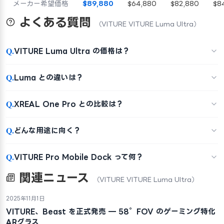
メーカー希望価格
$89,880
$64,880
$82,880
$8
よくある質問
（VITURE VITURE Luma Ultra）
Q.
VITURE Luma Ultra の価格は？
Q.
Luma との違いは？
Q.
XREAL One Pro との比較は？
Q.
どんな用途に向く？
Q.
VITURE Pro Mobile Dock って何？
関連ニュース
（VITURE VITURE Luma Ultra）
2025年11月1日
VITURE、Beast を正式発売 — 58°FOV のゲーミング特化
ARグラス