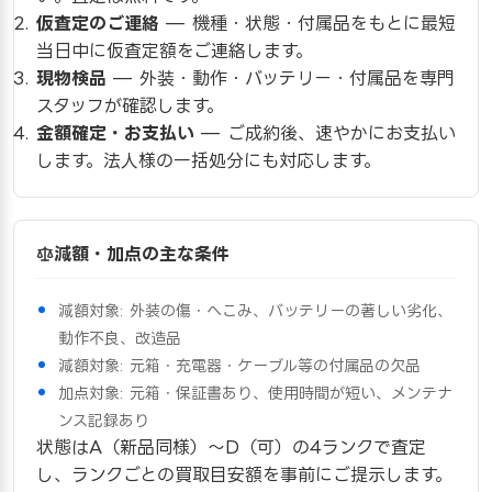
仮査定のご連絡
— 機種・状態・付属品をもとに最短
当日中に仮査定額をご連絡します。
現物検品
— 外装・動作・バッテリー・付属品を専門
スタッフが確認します。
金額確定・お支払い
— ご成約後、速やかにお支払い
します。法人様の一括処分にも対応します。
減額・加点の主な条件
減額対象: 外装の傷・へこみ、バッテリーの著しい劣化、
動作不良、改造品
減額対象: 元箱・充電器・ケーブル等の付属品の欠品
加点対象: 元箱・保証書あり、使用時間が短い、メンテナ
ンス記録あり
状態はA（新品同様）〜D（可）の4ランクで査定
し、ランクごとの買取目安額を事前にご提示します。