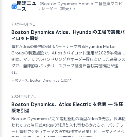
関連ニュ
（Boston Dynamics Handle 二輪倉庫マニピ
ース
ュレーター（終売））
2025年1月15日
Boston Dynamics Atlas、Hyundaiの工場で実機パ
イロット開始
電動Atlasの最初の商用パートナーであるHyundai Motor
Groupの製造施設で、Atlasのパイロット運用が2025年初頭に
開始。マテリアルハンドリングやオーダー履行といった産業タス
クで、自律的なバッテリースワップ機能を含む実機検証が進
む。
一次ソース: Boston Dynamics 公式
2024年4月17日
Boston Dynamics、Atlas Electric を発表 — 油圧
版を引退
Boston Dynamicsが完全電動駆動の新型Atlasを発表。長年使
われてきた油圧式Atlasの引退と入れ替わるかたちで、バッテリ
ーと電動アクチュエータのみで動作する産業用ヒューマノイドへ