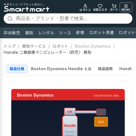
未来をリユースでもっと身近に。
お気に入り
MENU
カート
ログイン
修理
ロボット派遣
ロボット
中古販売
買取
レンタル
リース
トップ
/
買取サービス
/
ロボット
/
Boston Dynamics
/
Handle 二輪倉庫マニピュレーター（終売） 買取
商品仕様
Boston Dynamics Handle とは
商品説明
Handl