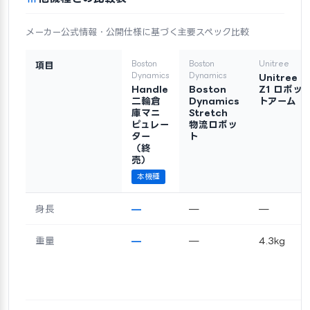
メーカー公式情報・公開仕様に基づく主要スペック比較
Boston
Boston
Unitree
項目
Dynamics
Dynamics
Unitree
Handle
Boston
Z1 ロボッ
二輪倉
Dynamics
トアーム
庫マニ
Stretch
ピュレー
物流ロボッ
ター
ト
（終
売）
本機種
身長
—
—
—
重量
—
—
4.3kg