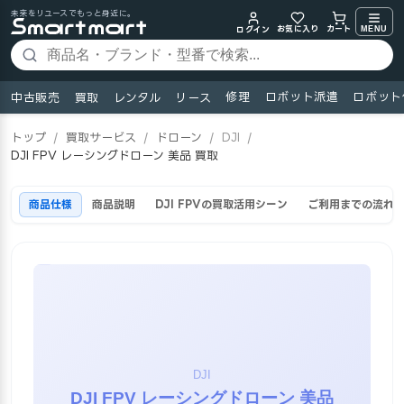
未来をリユースでもっと身近に。
お気に入り
MENU
カート
ログイン
修理
ロボット派遣
ロボット
中古販売
買取
レンタル
リース
トップ
/
買取サービス
/
ドローン
/
DJI
/
DJI FPV レーシングドローン 美品 買取
商品仕様
商品説明
DJI FPVの買取活用シーン
ご利用までの流れ