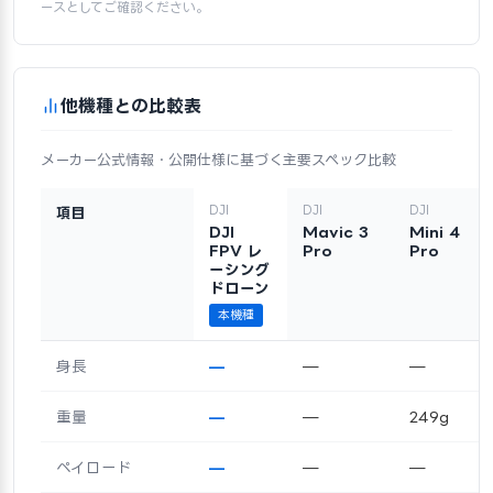
ースとしてご確認ください。
他機種との比較表
メーカー公式情報・公開仕様に基づく主要スペック比較
DJI
DJI
DJI
項目
DJI
Mavic 3
Mini 4
FPV レ
Pro
Pro
ーシング
ドローン
本機種
身長
—
—
—
重量
—
—
249g
ペイロード
—
—
—