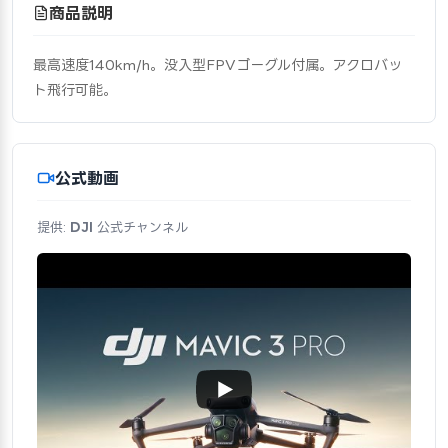
商品説明
最高速度140km/h。没入型FPVゴーグル付属。アクロバッ
ト飛行可能。
公式動画
提供:
DJI
公式チャンネル