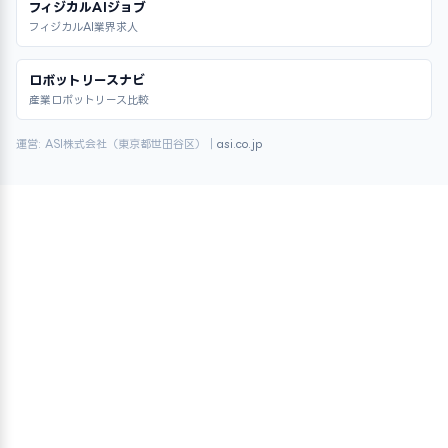
フィジカルAIジョブ
フィジカルAI業界求人
ロボットリースナビ
産業ロボットリース比較
運営: ASI株式会社（東京都世田谷区）｜
asi.co.jp