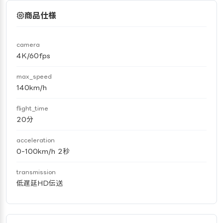
商品仕様
camera
4K/60fps
max_speed
140km/h
flight_time
20分
acceleration
0-100km/h 2秒
transmission
低遅延HD伝送