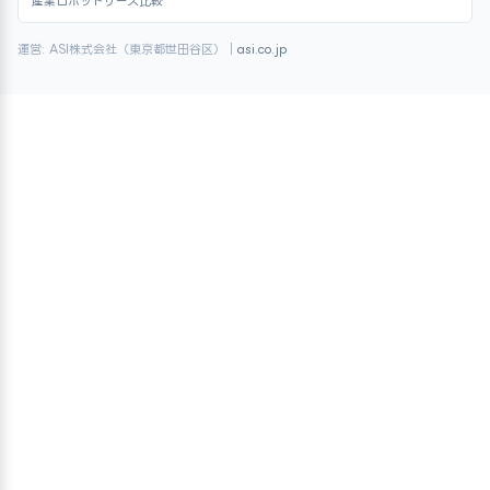
産業ロボットリース比較
運営: ASI株式会社（東京都世田谷区）｜
asi.co.jp