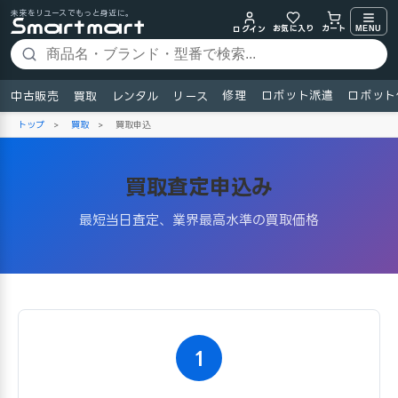
未来をリユースでもっと身近に。
お気に入り
MENU
カート
ログイン
修理
ロボット派遣
ロボット
中古販売
買取
レンタル
リース
トップ
>
買取
>
買取申込
買取査定申込み
最短当日査定、業界最高水準の買取価格
1