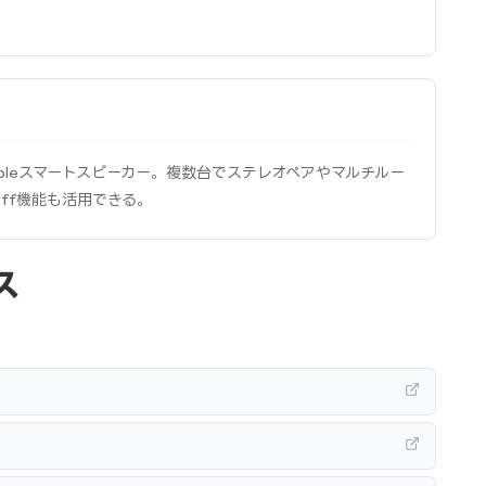
pleスマートスピーカー。複数台でステレオペアやマルチルー
off機能も活用できる。
ス