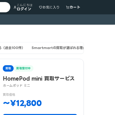
こんにちは
カート
お気に入り
ログイン
（過去100件）
Smartmartの買取が選ばれる理由
買取利用者の
買取
買取受付中
HomePod mini 買取サービス
ホームポッド ミニ
買取価格
〜¥12,800