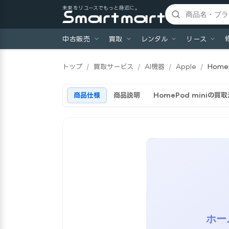
未来をリユースでもっと身近に。
中古販売
買取
レンタル
リース
トップ
/
買取サービス
/
AI機器
/
Apple
/
HomeP
商品仕様
商品説明
HomePod miniの買