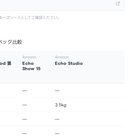
を一次ソースとしてご確認ください。
ペック比較
Amazon
Amazon
od 第
Echo
Echo Studio
Show 15
—
—
—
3.5kg
—
—
—
—