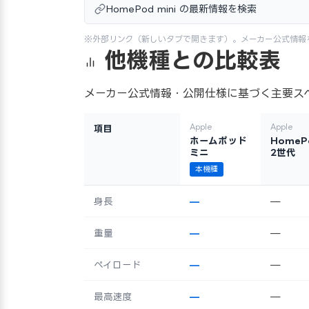
HomePod mini の最新情報を検索
※外部リンク（新しいタブで開きます）。メーカー公式情報
他機種との比較表
メーカー公式情報・公開仕様に基づく主要ス
Apple
Apple
項目
ホームポッド
HomeP
ミニ
2世代
本機種
身長
—
—
重量
—
—
ペイロード
—
—
最高速度
—
—