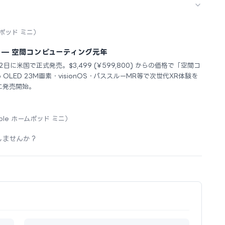
ムポッド ミニ）
米国発売 — 空間コンピューティング元年
4年2月2日に米国で正式発売。$3,499 (¥599,800) からの価格で「空間コ
 OLED 23M画素・visionOS・パススルーMR等で次世代XR体験を
に発売開始。
ple ホームポッド ミニ）
しませんか？