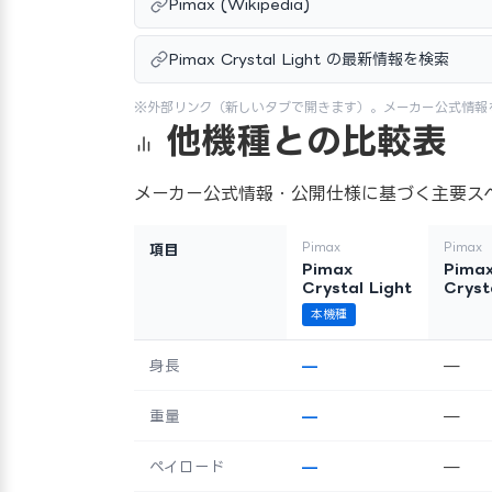
Pimax (Wikipedia)
Pimax Crystal Light の最新情報を検索
※外部リンク（新しいタブで開きます）。メーカー公式情報
他機種との比較表
メーカー公式情報・公開仕様に基づく主要ス
Pimax
Pimax
項目
Pimax
Pima
Crystal Light
Cryst
本機種
身長
—
—
重量
—
—
ペイロード
—
—