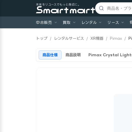
未来をリユースでもっと身近に。
中古販売
買取
レンタル
リース
トップ
/
レンタルサービス
/
XR機器
/
Pimax
/
P
商品仕様
商品説明
Pimax Crystal L