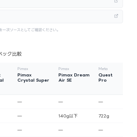
を一次ソースとしてご確認ください。
ペック比較
Pimax
Pimax
Meta
x
Pimax
Pimax Dream
Quest
al
Crystal Super
Air SE
Pro
—
—
—
—
140g以下
722g
—
—
—