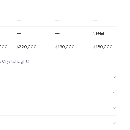
—
—
—
—
—
—
—
—
2時間
000
$220,000
$130,000
$180,000
 Crystal Light）