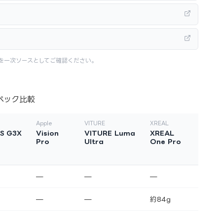
を一次ソースとしてご確認ください。
ペック比較
Apple
VITURE
XREAL
S G3X
Vision
VITURE Luma
XREAL
Pro
Ultra
One Pro
—
—
—
—
—
約84g