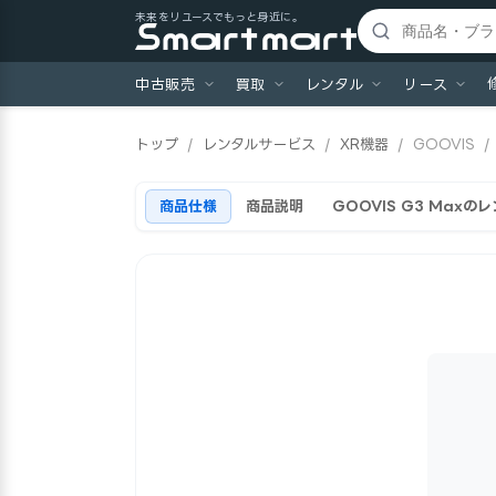
未来をリユースでもっと身近に。
中古販売
買取
レンタル
リース
トップ
/
レンタルサービス
/
XR機器
/
GOOVIS
/
商品仕様
商品説明
GOOVIS G3 Max