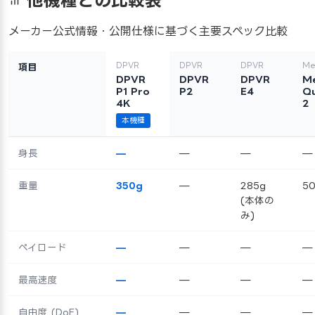
他機種との比較表
メーカー公式情報・公開仕様に基づく主要スペック比較
DPVR
DPVR
DPVR
Me
項目
DPVR
DPVR
DPVR
M
P1 Pro
P2
E4
Q
4K
2
本機種
身長
—
—
—
—
重量
350g
—
285g
5
(本体の
み)
ペイロード
—
—
—
—
最高速度
—
—
—
—
自由度 (DoF)
—
—
—
—