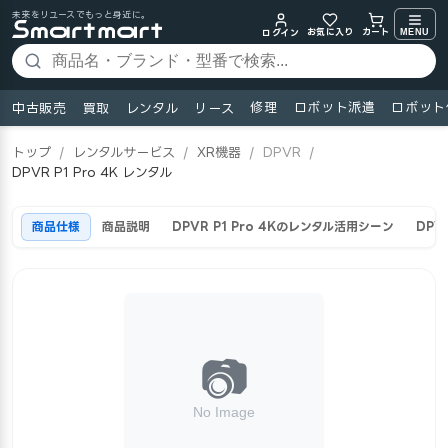
未来をリユースでもっと身近に。
お気に入り
MENU
カート
ログイン
修理
ロボット派遣
ロボット
中古販売
買取
レンタル
リース
トップ
/
レンタルサービス
/
XR機器
/
DPVR
/
DPVR P1 Pro 4K レンタル
商品仕様
商品説明
DPVR P1 Pro 4Kのレンタル活用シーン
DPV