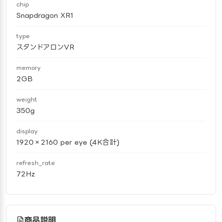
chip
Snapdragon XR1
type
スタンドアロンVR
memory
2GB
weight
350g
display
1920×2160 per eye (4K合計)
refresh_rate
72Hz
商品説明