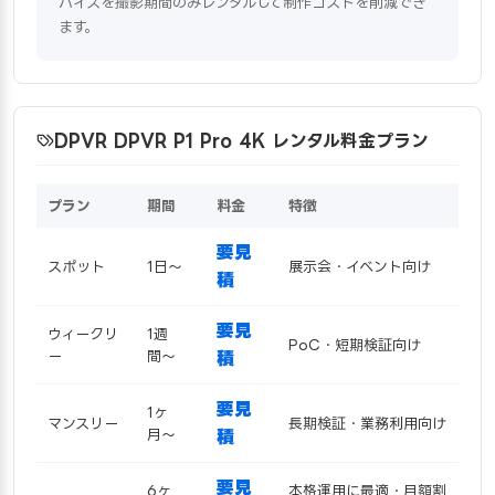
バイスを撮影期間のみレンタルして制作コストを削減でき
ます。
DPVR DPVR P1 Pro 4K レンタル料金プラン
プラン
期間
料金
特徴
要見
スポット
1日〜
展示会・イベント向け
積
要見
ウィークリ
1週
PoC・短期検証向け
ー
間〜
積
要見
1ヶ
マンスリー
長期検証・業務利用向け
月〜
積
要見
6ヶ
本格運用に最適・月額割