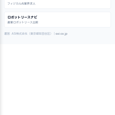
フィジカルAI業界求人
ロボットリースナビ
産業ロボットリース比較
運営: ASI株式会社（東京都世田谷区）｜
asi.co.jp