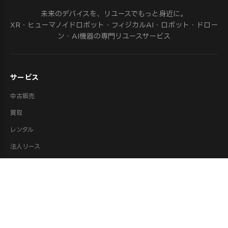
未来のデバイスを、リユースでもっと身近に。
XR・ヒューマノイドロボット・フィジカルAI・ロボット・ドロー
ン・AI機器の専門リユースサービス
サービス
中古販売
買取
レンタル
法人リース
修理
ロボット派遣
ロボット処分・供養
取扱カテゴリ