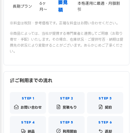
要見
6ヶ
本格運用に最適・月額割
長期プラン
月〜
積
引
※料金は税別・参考価格です。正確な料金はお問い合わせください。
※商品によっては、当社が提携する専門業者と連携してご用意（お取り
寄せ・手配）いたします。その場合、在庫状況・ご提供可否・納期は提
携先の状況により変動することがございます。あらかじめご了承くださ
い。
ご利用までの流れ
お問い合わせ
見積もり
契約
納品
利用開始
返却