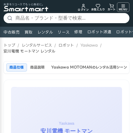
未来をリユースでもっと身近に。
お気に入り
MENU
カート
ログイン
修理
ロボット派遣
ロボット
中古販売
買取
レンタル
リース
トップ
/
レンタルサービス
/
ロボット
/
Yaskawa
/
安川電機 モートマン レンタル
商品仕様
商品説明
Yaskawa MOTOMANのレンタル活用シーン