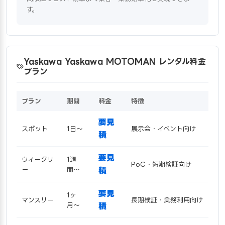
す。
Yaskawa Yaskawa MOTOMAN レンタル料金
プラン
プラン
期間
料金
特徴
要見
スポット
1日〜
展示会・イベント向け
積
要見
ウィークリ
1週
PoC・短期検証向け
ー
間〜
積
要見
1ヶ
マンスリー
長期検証・業務利用向け
月〜
積