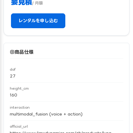
要見積
/ 月額
レンタルを申し込む
商品仕様
dof
27
height_cm
160
interaction
multimodal_fusion (voice + action)
official_url
https://www.limxdynamics.com/zh/products/luna