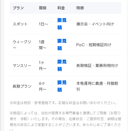
プラン
期間
料金
特徴
要見
スポット
1日〜
展示会・イベント向け
積
要見
ウィークリ
1週
PoC・短期検証向け
ー
間〜
積
要見
1ヶ
マンスリー
長期検証・業務利用向け
月〜
積
要見
6ヶ
本格運用に最適・月額割
長期プラン
月〜
積
引
※料金は税別・参考価格です。正確な料金はお問い合わせください。
※商品によっては、当社が提携する専門業者と連携してご用意（お取り
寄せ・手配）いたします。その場合、在庫状況・ご提供可否・納期は提
携先の状況により変動することがございます。あらかじめご了承くださ
い。