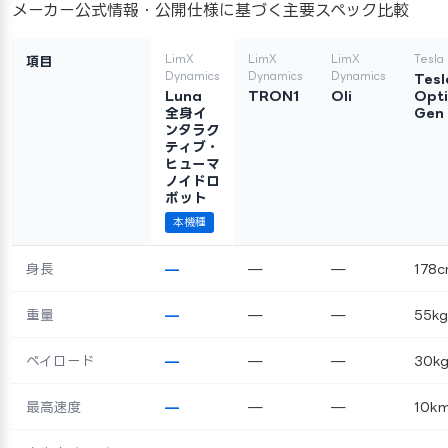
メーカー公式情報・公開仕様に基づく主要スペック比較
LimX
LimX
LimX
Tesla
項目
Dynamics
Dynamics
Dynamics
Tesl
Luna
TRON1
Oli
Opt
全身イ
Gen
ンタラク
ティブ・
ヒューマ
ノイドロ
ボット
本機種
身長
—
—
—
178
重量
—
—
—
55kg
ペイロード
—
—
—
30k
最高速度
—
—
—
10km