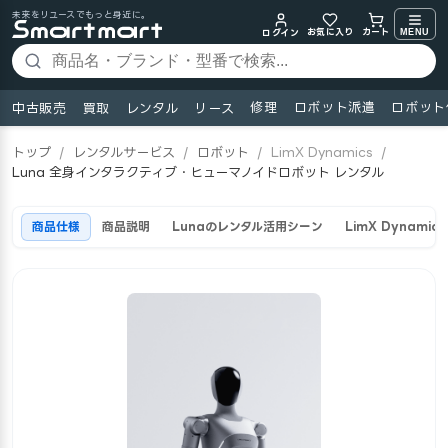
未来をリユースでもっと身近に。
お気に入り
MENU
カート
ログイン
修理
ロボット派遣
ロボット
中古販売
買取
レンタル
リース
トップ
/
レンタルサービス
/
ロボット
/
LimX Dynamics
/
Luna 全身インタラクティブ・ヒューマノイドロボット レンタル
商品仕様
商品説明
Lunaのレンタル活用シーン
LimX Dynami