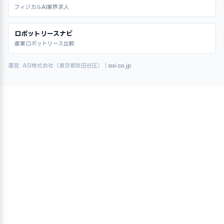
フィジカルAI業界求人
ロボットリースナビ
産業ロボットリース比較
運営: ASI株式会社（東京都世田谷区）｜
asi.co.jp