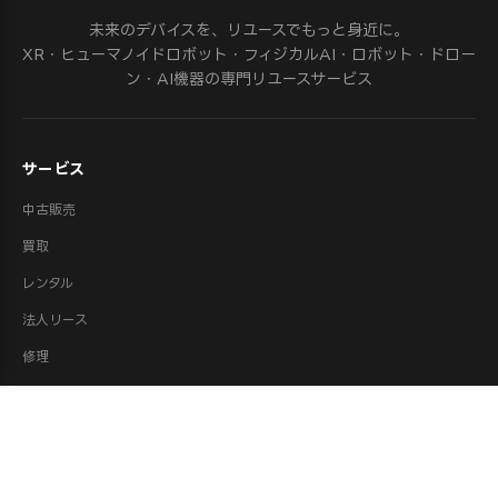
未来のデバイスを、リユースでもっと身近に。
XR・ヒューマノイドロボット・フィジカルAI・ロボット・ドロー
ン・AI機器の専門リユースサービス
サービス
中古販売
買取
レンタル
法人リース
修理
ロボット派遣
ロボット処分・供養
取扱カテゴリ