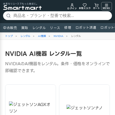
未来をリユースでもっと身近に。
お気に入り
MENU
カート
ログイン
修理
ロボット派遣
ロボット
中古販売
買取
レンタル
リース
トップ
>
レンタル
>
AI機器
>
NVIDIA
>
レンタル
NVIDIA AI機器 レンタル一覧
NVIDIAのAI機器をレンタル。条件・価格をオンラインで
即確認できます。