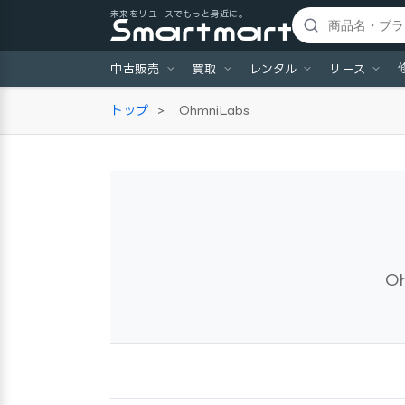
未来をリユースでもっと身近に。
中古販売
買取
レンタル
リース
トップ
>
OhmniLabs
O