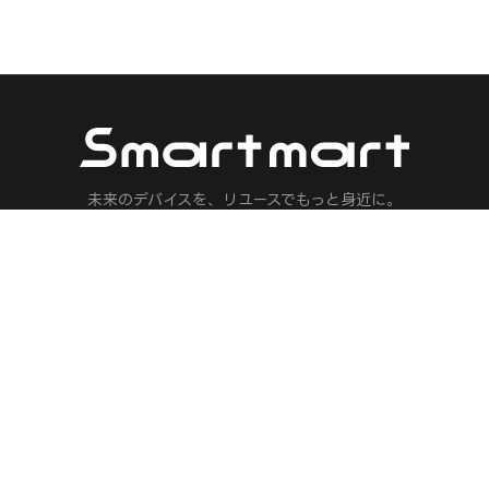
未来のデバイスを、リユースでもっと身近に。
マノイドロボット・フィジカルAI・ロボット・ドローン・AI機器の専門リ
人気ブランド
保険 見積もり
Meta
ロボット保険
Apple
フィジカルAI保
Sony
AIエージェント
DJI
配送ロボット保