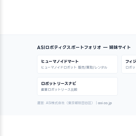
ASIロボティクスポートフォリオ — 姉妹サイト
ヒューマノイドマート
フィジ
ヒューマノイドロボット 販売/買取/レンタル
ロボッ
ロボットリースナビ
産業ロボットリース比較
運営: ASI株式会社（東京都世田谷区）｜
asi.co.jp