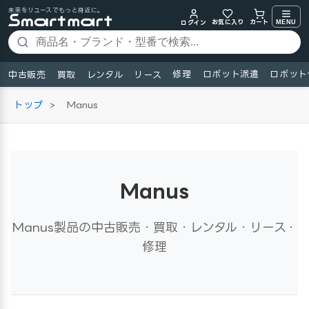
未来をリユースでもっと身近に。
お気に入り
MENU
カート
ログイン
修理
ロボット派遣
ロボット
中古販売
買取
レンタル
リース
トップ
>
Manus
Manus
Manus製品の中古販売・買取・レンタル・リース・
修理