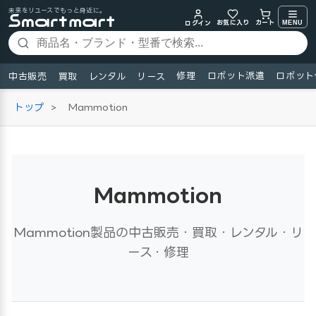
未来をリユースでもっと身近に。
お気に入り
MENU
カート
ログイン
修理
ロボット派遣
ロボット
中古販売
買取
レンタル
リース
トップ
>
Mammotion
Mammotion
Mammotion製品の中古販売・買取・レンタル・リ
ース・修理