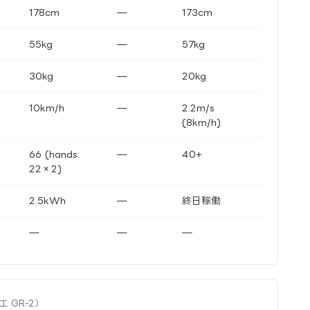
178cm
—
173cm
55kg
—
57kg
30kg
—
20kg
10km/h
—
2.2m/s
(8km/h)
66 (hands:
—
40+
22×2)
2.5kWh
—
終日稼働
—
—
—
ーリエ GR-2）