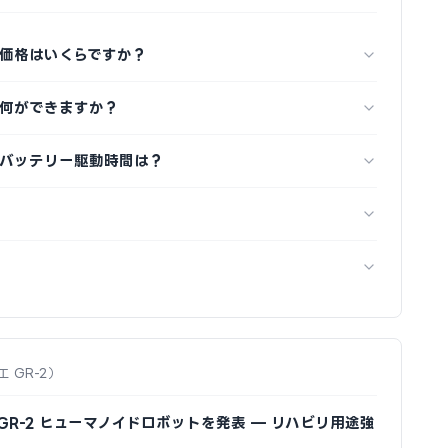
R-2 の価格はいくらですか？
-2 で何ができますか？
R-2 のバッテリー駆動時間は？
リエ GR-2）
gence、GR-2 ヒューマノイドロボットを発表 — リハビリ用途強