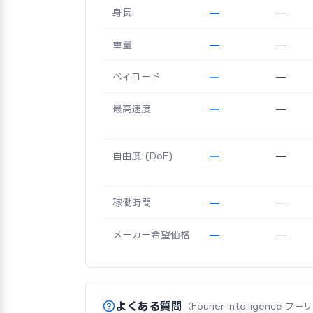
身長
—
—
重量
—
—
ペイロード
—
—
最高速度
—
—
自由度 (DoF)
—
—
稼働時間
—
—
メーカー希望価格
—
—
よくある質問
（Fourier Intelligence フ