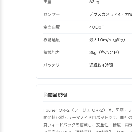
重量
63kg
センサー
デプスカメラ×4・力
全自由度
40DoF
移動速度
最大1.0m/s（歩行）
積載能力
3kg（各ハンド）
バッテリー
連続約4時間
商品説明
Fourier GR-2（フーリエ GR-2）は、医療・リ
開発特化型ヒューマノイドロボットです。同社
覚フィードバックを搭載し、安全性・精度・再現