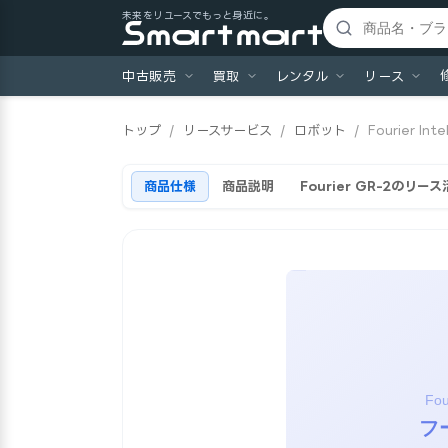
未来をリユースでもっと身近に。
中古販売
買取
レンタル
リース
トップ
/
リースサービス
/
ロボット
/
Fourier Inte
商品仕様
商品説明
Fourier GR-2のリー