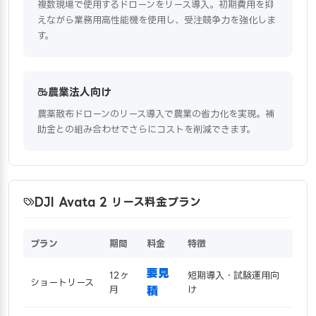
複数現場で使用するドローンをリース導入。初期費用を抑
えながら業務用高性能機を使用し、受注競争力を強化しま
す。
農業法人向け
農薬散布ドローンのリース導入で農業の省力化を実現。補
助金との組み合わせでさらにコストを削減できます。
DJI Avata 2 リース料金プラン
プラン
期間
料金
特徴
要見
12ヶ
短期導入・試験運用向
ショートリース
月
積
け