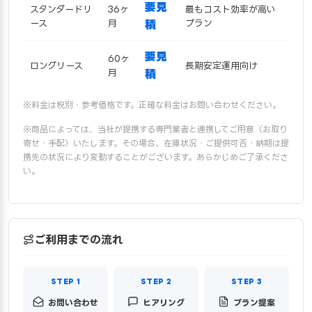
要見
スタンダードリ
36ヶ
最もコスト効率が高い
ース
月
積
プラン
要見
60ヶ
ロングリース
長期安定運用向け
月
積
※料金は税別・参考価格です。正確な料金はお問い合わせください。
※商品によっては、当社が提携する専門業者と連携してご用意（お取り
寄せ・手配）いたします。その場合、在庫状況・ご提供可否・納期は提
携先の状況により変動することがございます。あらかじめご了承くださ
い。
ご利用までの流れ
お問い合わせ
ヒアリング
プラン提案