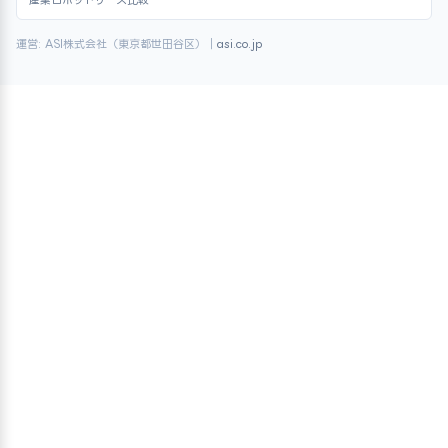
産業ロボットリース比較
運営: ASI株式会社（東京都世田谷区）｜
asi.co.jp