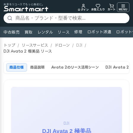
未来をリユースでもっと身近に。
お気に入り
MENU
カート
ログイン
修理
ロボット派遣
ロボット
中古販売
買取
レンタル
リース
トップ
/
リースサービス
/
ドローン
/
DJI
/
DJI Avata 2 極美品 リース
商品仕様
商品説明
Avata 2のリース活用シーン
DJI Avata 