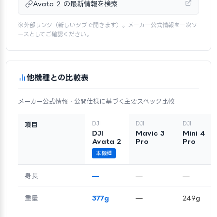
Avata 2 の最新情報を検索
※外部リンク（新しいタブで開きます）。メーカー公式情報を一次ソ
ースとしてご確認ください。
他機種との比較表
メーカー公式情報・公開仕様に基づく主要スペック比較
DJI
DJI
DJI
項目
DJI
Mavic 3
Mini 4
Avata 2
Pro
Pro
本機種
身長
—
—
—
重量
377g
—
249g